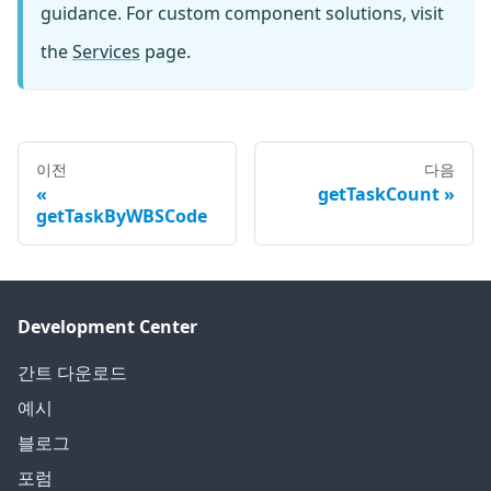
guidance. For custom component solutions, visit
the
Services
page.
이전
다음
getTaskCount
getTaskByWBSCode
Development Center
간트 다운로드
예시
블로그
포럼