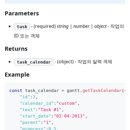
Parameters
- (required)
string | number | object
- 작업의
task
ID 또는 객체
Returns
- (object) - 작업의 달력 객체
task_calendar
Example
const
 task_calendar 
=
 gantt
.
getTaskCalendar
(
{
"id"
:
2
,
"calendar_id"
:
"custom"
,
"text"
:
"Task #1"
,
"start_date"
:
"02-04-2013"
,
"parent"
:
"1"
,
"progress"
:
0.5
,