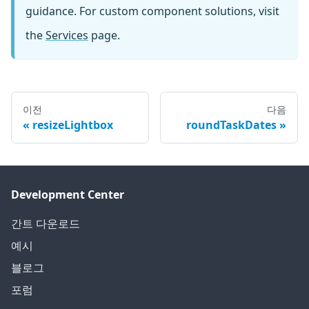
guidance. For custom component solutions, visit
the
Services
page.
이전
다음
resizeLightbox
roundTaskDates
Development Center
간트 다운로드
예시
블로그
포럼