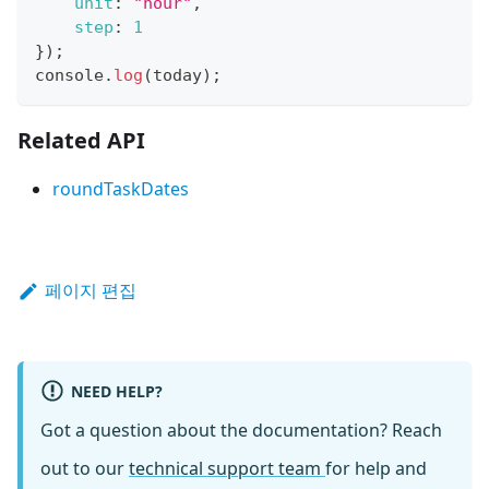
unit
:
"hour"
,
step
:
1
}
)
;
console
.
log
(
today
)
;
Related API
roundTaskDates
페이지 편집
NEED HELP?
Got a question about the documentation? Reach
out to our
technical support team
for help and