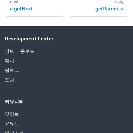
이전
다음
getNext
getParent
Development Center
간트 다운로드
예시
블로그
포럼
커뮤니티
깃허브
유튜브