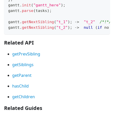
gantt
.
init
(
"gantt_here"
)
;
gantt
.
parse
(
tasks
)
;
gantt
.
getNextSibling
(
"t_1"
)
;
-
>
"t_2"
/*!*/
gantt
.
getNextSibling
(
"t_2"
)
;
-
>
null
(
if
 no n
Related API
getPrevSibling
getSiblings
getParent
hasChild
getChildren
Related Guides