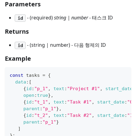
Parameters
- (required)
string | number
- 태스크 ID
id
Returns
- (string | number) - 다음 형제의 ID
id
Example
const
 tasks 
=
{
data
:
[
{
id
:
"p_1"
,
text
:
"Project #1"
,
start_date
:
open
:
true
}
,
{
id
:
"t_1"
,
text
:
"Task #1"
,
start_date
:
"02
parent
:
"p_1"
}
,
{
id
:
"t_2"
,
text
:
"Task #2"
,
start_date
:
"11
parent
:
"p_1"
}
]
}
;