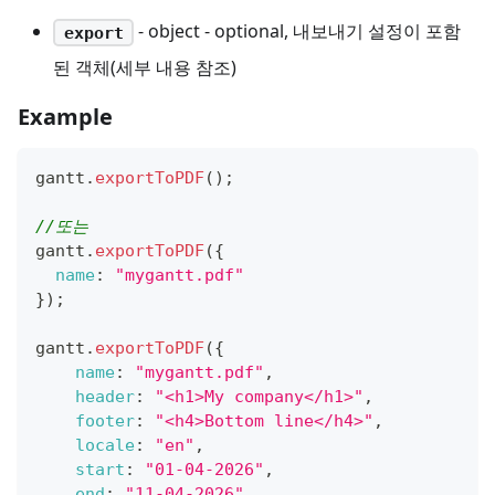
- object - optional, 내보내기 설정이 포함
export
된 객체(세부 내용 참조)
Example
gantt
.
exportToPDF
(
)
;
//또는
gantt
.
exportToPDF
(
{
name
:
"mygantt.pdf"
}
)
;
gantt
.
exportToPDF
(
{
name
:
"mygantt.pdf"
,
header
:
"<h1>My company</h1>"
,
footer
:
"<h4>Bottom line</h4>"
,
locale
:
"en"
,
start
:
"01-04-2026"
,
end
:
"11-04-2026"
,