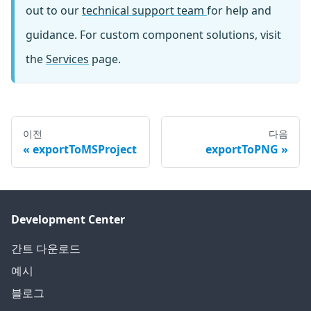
out to our
technical support team
for help and
guidance. For custom component solutions, visit
the
Services
page.
이전
다음
exportToMSProject
exportToPNG
Development Center
간트 다운로드
예시
블로그