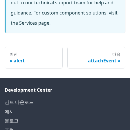
out to our
technical support team
for help and
guidance. For custom component solutions, visit
the
Services
page.
이전
다음
alert
attachEvent
Development Center
간트 다운로드
예시
블로그