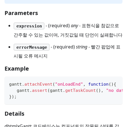
Parameters
- (required)
any
- 표현식을 참값으로
expression
간주할 수 있는 값이며, 거짓값일 때 단언이 실패합니다
- (required)
string
- 빨간 팝업에 표
errorMessage
시될 오류 메시지
Example
gantt
.
attachEvent
(
"onLoadEnd"
,
function
(
)
{
   gantt
.
assert
(
gantt
.
getTaskCount
(
)
,
"no data
}
)
;
Details
dhtmlxGantt 코드베이스는 컴포넌트의 잘못된 상태를 감