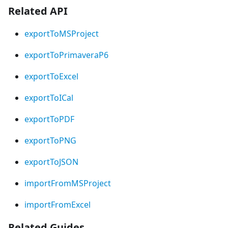
Related API
exportToMSProject
exportToPrimaveraP6
exportToExcel
exportToICal
exportToPDF
exportToPNG
exportToJSON
importFromMSProject
importFromExcel
Related Guides