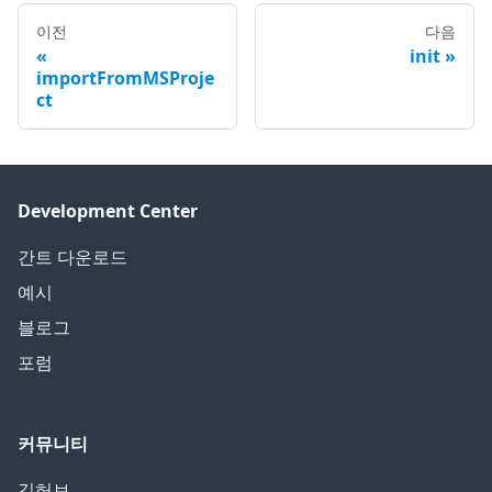
이전
다음
init
importFromMSProje
ct
Development Center
간트 다운로드
예시
블로그
포럼
커뮤니티
깃허브