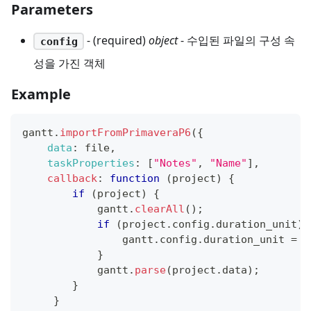
Parameters
- (required)
object
- 수입된 파일의 구성 속
config
성을 가진 객체
Example
gantt
.
importFromPrimaveraP6
(
{
data
:
 file
,
taskProperties
:
[
"Notes"
,
"Name"
]
,
callback
:
function
(
project
)
{
if
(
project
)
{
            gantt
.
clearAll
(
)
;
if
(
project
.
config
.
duration_unit
)
                gantt
.
config
.
duration_unit
=
 p
}
            gantt
.
parse
(
project
.
data
)
;
}
}