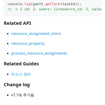
console
.
log
(
gantt
.
getTask
(
taskId
)
)
;
// -> { id: 2, users: [{resource_id: 3, value:
Related API
resource_assignment_store
resource_property
process_resource_assignments
Related Guides
리소스 관리
Change log
v7.1에 추가됨