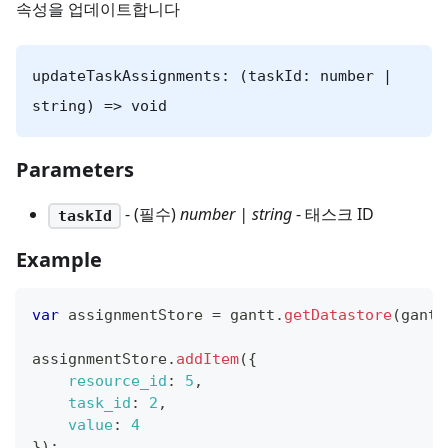
속성을 업데이트합니다
updateTaskAssignments: (taskId: number |
string) => void
Parameters
- (필수)
number | string
- 태스크 ID
taskId
Example
var
 assignmentStore 
=
 gantt
.
getDatastore
(
gantt
assignmentStore
.
addItem
(
{
resource_id
:
5
,
task_id
:
2
,
value
:
4
}
)
;