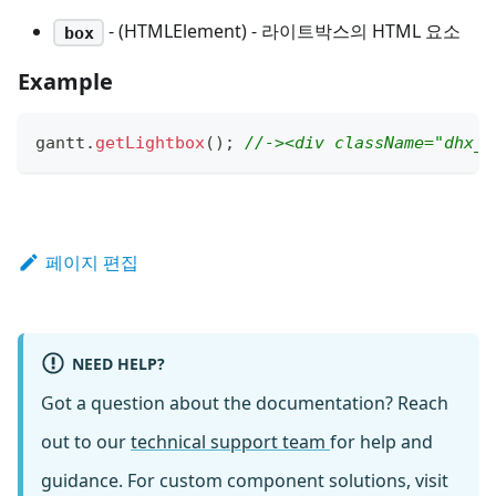
- (HTMLElement) - 라이트박스의 HTML 요소
box
Example
gantt
.
getLightbox
(
)
;
//-><div className=​"dhx_c
페이지 편집
NEED HELP?
Got a question about the documentation? Reach
out to our
technical support team
for help and
guidance. For custom component solutions, visit