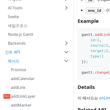
AI Tools
- (
new_id
Svelte
Example
세일즈포스
Node.js Gantt
gantt
.
addLin
id
:
1
,
Backends
source
:
1
target
:
2
간트 API
type
:
1
메서드
}
)
;
Promise
gantt
.
change
addCalendar
Details
addLink
addLinkLayer
이 메서드는
onLi
addMarker
Related API