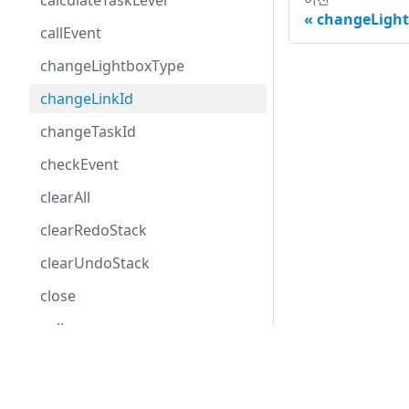
calculateTaskLevel
changeLigh
callEvent
changeLightboxType
changeLinkId
changeTaskId
checkEvent
clearAll
clearRedoStack
clearUndoStack
close
collapse
columnIndexByDate
Development Center
confirm
간트 다운로드