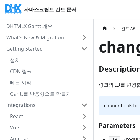
자바스크립트 간트 문서
DHTMLX Gantt 개요
간트 API
What's New & Migration
chan
Getting Started
설치
Descriptio
CDN 링크
빠른 시작
링크의 ID를 변경
Gantt를 반응형으로 만들기
Integrations
changeLinkId
React
Parameters
Vue
Angular
- (requi
id