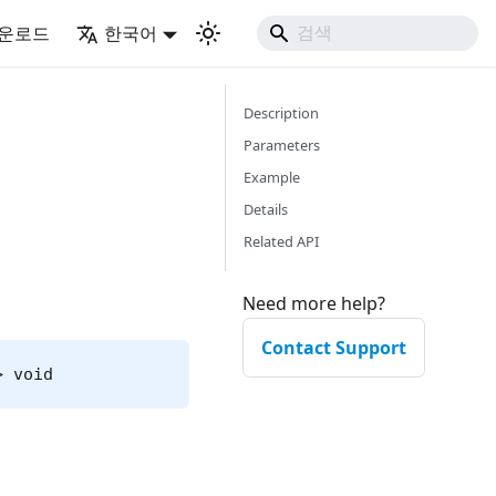
운로드
한국어
Description
Parameters
Example
Details
Related API
Need more help?
Contact Support
> void