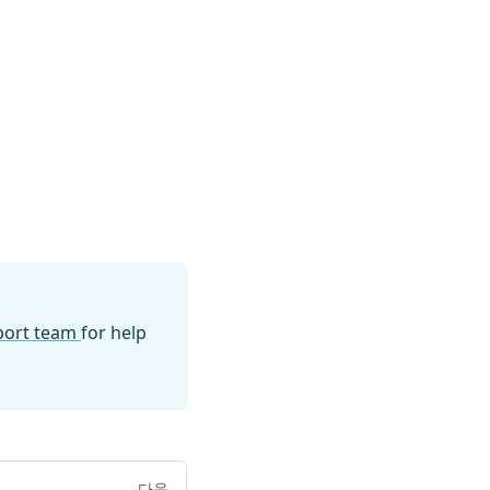
pport team
for help
다음