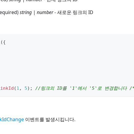
required)
string | number
- 새로운 링크의 ID
k
(
{
,
,
LinkId
(
1
,
5
)
;
//링크의 ID를 '1'에서 '5'로 변경합니다 /*
nkIdChange
이벤트를 발생시킵니다.