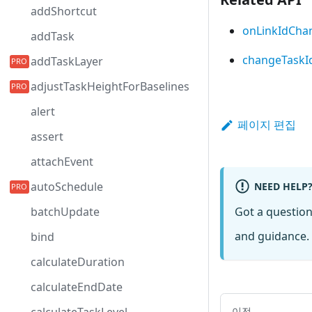
addShortcut
onLinkIdCha
addTask
changeTaskI
addTaskLayer
adjustTaskHeightForBaselines
alert
페이지 편집
assert
attachEvent
autoSchedule
NEED HELP
Got a questio
batchUpdate
and guidance. 
bind
calculateDuration
calculateEndDate
이전