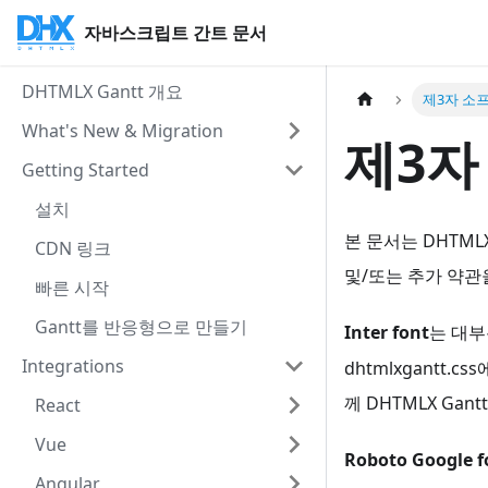
자바스크립트 간트 문서
DHTMLX Gantt 개요
제3자 소
What's New & Migration
제3자
Getting Started
설치
본 문서는 DHTM
CDN 링크
및/또는 추가 약관
빠른 시작
Gantt를 반응형으로 만들기
Inter font
는 대부
Integrations
dhtmlxgantt
께 DHTMLX Ga
React
Vue
Roboto Google f
Angular