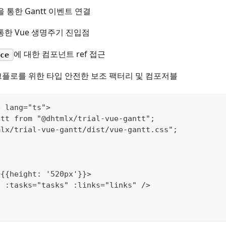
 통한 Gantt 이벤트 연결
통한 Vue 생명주기 진입점
에 대한 컴포넌트 ref 접근
ce
크플로를 위한 타입 안전한 보조 팩터리 및 컴포저블
p lang="ts">
ntt from "@dhtmlx/trial-vue-gantt";
mlx/trial-vue-gantt/dist/vue-gantt.css";
={{height: '520px'}}>
t :tasks="tasks" :links="links" />