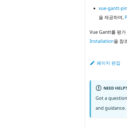
vue-gantt-pin
을 제공하며,
P
Vue Gantt를
Installation
을 참
페이지 편집
NEED HELP
Got a questio
and guidance. 