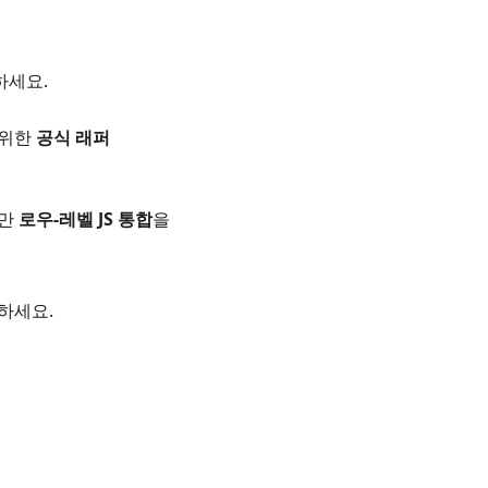
하세요.
를 위한
공식 래퍼
때만
로우-레벨 JS 통합
을
하세요.