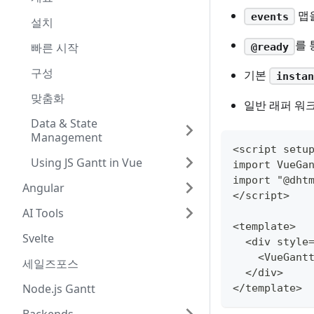
맵을
events
설치
를 
빠른 시작
@ready
구성
기본
instan
맞춤화
일반 래퍼 워
Data & State
Management
<script setu
Using JS Gantt in Vue
import VueGa
import "@dht
Angular
</script>
AI Tools
<template>
Svelte
  <div style
    <VueGant
세일즈포스
  </div>
Node.js Gantt
</template>