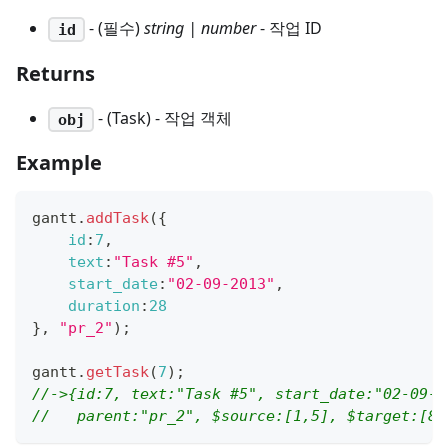
- (필수)
string | number
- 작업 ID
id
Returns
- (Task) - 작업 객체
obj
Example
gantt
.
addTask
(
{
id
:
7
,
text
:
"Task #5"
,
start_date
:
"02-09-2013"
,
duration
:
28
}
,
"pr_2"
)
;
gantt
.
getTask
(
7
)
;
//->{id:7, text:"Task #5", start_date:"02-09-2
//   parent:"pr_2", $source:[1,5], $target:[8,