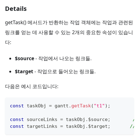
Details
getTask() 메서드가 반환하는 작업 객체에는 작업과 관련된
링크를 얻는 데 사용할 수 있는 2개의 중요한 속성이 있습니
다:
$source
- 작업에서 나오는 링크들.
$target
- 작업으로 들어오는 링크들.
다음은 예시 코드입니다:
const
 taskObj 
=
 gantt
.
getTask
(
"t1"
)
;
const
 sourceLinks 
=
 taskObj
.
$source
;
/
const
 targetLinks 
=
 taskObj
.
$target
;
//