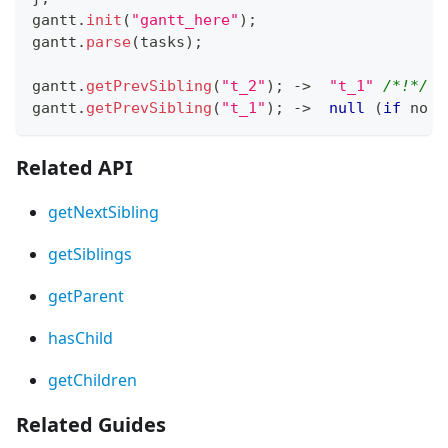
gantt
.
init
(
"gantt_here"
)
;
gantt
.
parse
(
tasks
)
;
gantt
.
getPrevSibling
(
"t_2"
)
;
-
>
"t_1"
/*!*/
gantt
.
getPrevSibling
(
"t_1"
)
;
-
>
null
(
if
 no p
Related API
getNextSibling
getSiblings
getParent
hasChild
getChildren
Related Guides