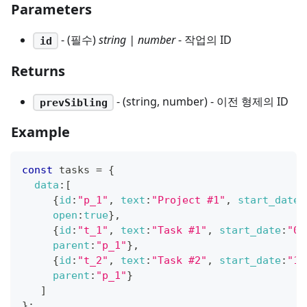
Parameters
- (필수)
string | number
- 작업의 ID
id
Returns
- (string, number) - 이전 형제의 ID
prevSibling
Example
const
 tasks 
=
{
data
:
[
{
id
:
"p_1"
,
text
:
"Project #1"
,
start_date
:
open
:
true
}
,
{
id
:
"t_1"
,
text
:
"Task #1"
,
start_date
:
"02
parent
:
"p_1"
}
,
{
id
:
"t_2"
,
text
:
"Task #2"
,
start_date
:
"11
parent
:
"p_1"
}
]
}
;