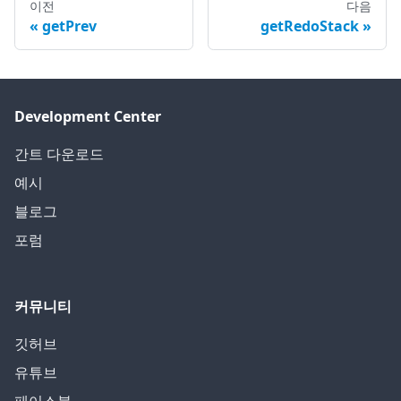
이전
다음
getPrev
getRedoStack
Development Center
간트 다운로드
예시
블로그
포럼
커뮤니티
깃허브
유튜브