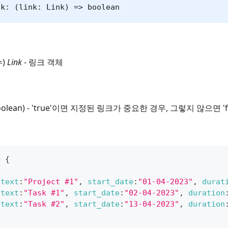
nk: (link: Link) => boolean
수)
Link
- 링크 객체
boolean) - 'true'이면 지정된 링크가 중요한 경우, 그렇지 않으면 '
=
{
text
:
"Project #1"
,
start_date
:
"01-04-2023"
,
durat
text
:
"Task #1"
,
start_date
:
"02-04-2023"
,
duration
text
:
"Task #2"
,
start_date
:
"13-04-2023"
,
duration