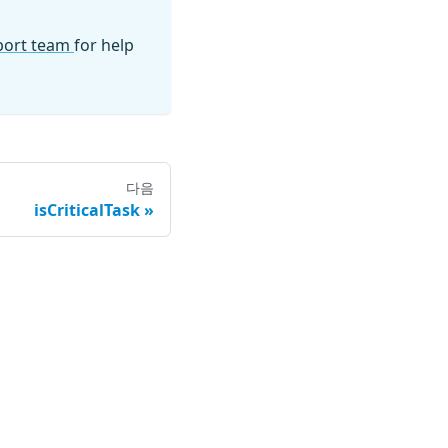
pport team
for help
다음
isCriticalTask