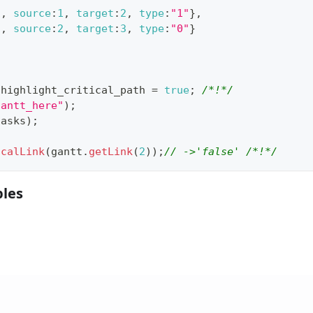
1
,
source
:
1
,
target
:
2
,
type
:
"1"
}
,
2
,
source
:
2
,
target
:
3
,
type
:
"0"
}
.
highlight_critical_path
=
true
;
/*!*/
gantt_here"
)
;
tasks
)
;
icalLink
(
gantt
.
getLink
(
2
)
)
;
// ->'false' /*!*/
les