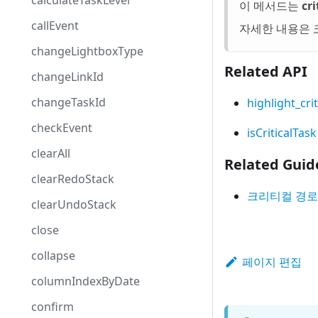
calculateTaskLevel
이 메서드는
cr
callEvent
자세한 내용은
changeLightboxType
Related API
changeLinkId
changeTaskId
highlight_cri
checkEvent
isCriticalTask
clearAll
Related Guid
clearRedoStack
크리티컬 경로
clearUndoStack
close
collapse
페이지 편집
columnIndexByDate
confirm