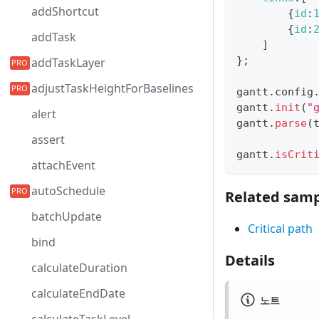
addShortcut
{
id
:
{
id
:
addTask
]
}
;
addTaskLayer
adjustTaskHeightForBaselines
gantt
.
config
gantt
.
init
(
"
alert
gantt
.
parse
(
assert
gantt
.
isCrit
attachEvent
autoSchedule
Related samp
batchUpdate
Critical path
bind
Details
calculateDuration
calculateEndDate
노트