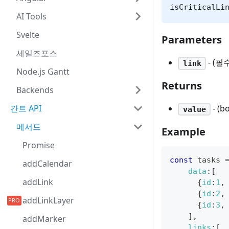
isCriticalLi
AI Tools
Svelte
Parameters
세일즈포스
- (필
link
Node.js Gantt
Returns
Backends
- (
간트 API
value
메서드
Example
Promise
const
 tasks 
addCalendar
data
:
[
addLink
{
id
:
1
,
{
id
:
2
,
addLinkLayer
{
id
:
3
,
]
,
addMarker
links
:
[