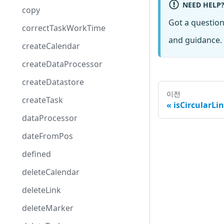
NEED HELP
copy
Got a questio
correctTaskWorkTime
and guidance. 
createCalendar
createDataProcessor
createDatastore
이전
createTask
isCircularLi
dataProcessor
dateFromPos
defined
deleteCalendar
deleteLink
deleteMarker