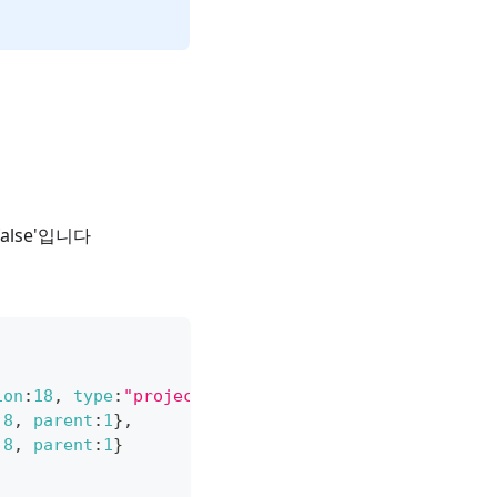
false'입니다
ion
:
18
,
type
:
"project"
}
,
:
8
,
parent
:
1
}
,
:
8
,
parent
:
1
}