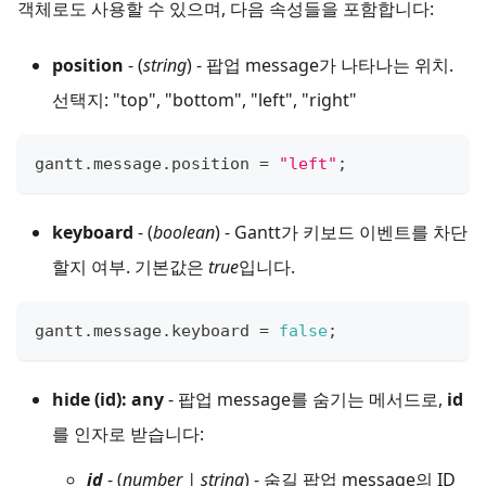
객체로도 사용할 수 있으며, 다음 속성들을 포함합니다:
position
- (
string
) - 팝업 message가 나타나는 위치.
선택지: "top", "bottom", "left", "right"
gantt
.
message
.
position
=
"left"
;
keyboard
- (
boolean
) - Gantt가 키보드 이벤트를 차단
할지 여부. 기본값은
true
입니다.
gantt
.
message
.
keyboard
=
false
;
hide (id): any
- 팝업 message를 숨기는 메서드로,
id
를 인자로 받습니다:
id
- (
number | string
) - 숨길 팝업 message의 ID