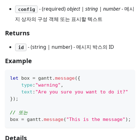
- (required)
object | string | number
- 메시
config
지 상자의 구성 객체 또는 표시할 텍스트
Returns
- (string | number) - 메시지 박스의 ID
id
Example
let
 box 
=
 gantt
.
message
(
{
type
:
"warning"
,
text
:
"Are you sure you want to do it?"
}
)
;
// 또는
box 
=
 gantt
.
message
(
"This is the message"
)
;
Details