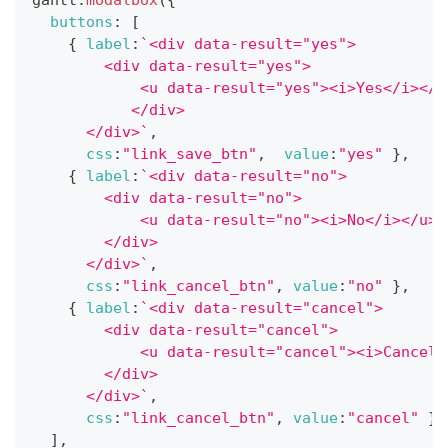
gantt
.
modalbox
(
{
buttons
:
[
{
label
:
`
<div data-result="yes">
        <div data-result="yes">
            <u data-result="yes"><i>Yes</i></u
           </div>
      </div>
`
,
css
:
"link_save_btn"
,
value
:
"yes"
}
,
{
label
:
`
<div data-result="no">
        <div data-result="no">
            <u data-result="no"><i>No</i></u>
        </div>
      </div>
`
,
css
:
"link_cancel_btn"
,
value
:
"no"
}
,
{
label
:
`
<div data-result="cancel">
        <div data-result="cancel">
            <u data-result="cancel"><i>Cancel<
        </div>
      </div>
`
,
css
:
"link_cancel_btn"
,
value
:
"cancel"
}
,
]
,