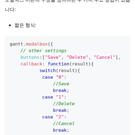
니다:
짧은 형식:
gantt
.
modalbox
(
{
// other settings
buttons
:
[
"Save"
,
"Delete"
,
"Cancel"
]
,
callback
:
function
(
result
)
{
switch
(
result
)
{
case
"0"
:
//Save
break
;
case
"1"
:
//Delete
break
;
case
"2"
:
//Cancel
break
;