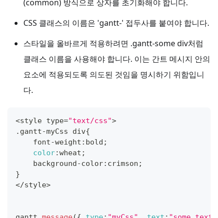
(common) 방식으로 상자를 초기화해야 합니다.
CSS 클래스의 이름은 'gantt-' 접두사를 붙여야 합니다.
스타일을 올바르게 적용하려면 .gantt-some div처럼
클래스 이름을 사용해야 합니다. 이는 간트 메시지 안의
요소에 적용되도록 의도된 것임을 명시하기 위함입니
다.
<
style type
=
"text/css"
>
.
gantt
-
myCss div
{
    font
-
weight
:
bold
;
color
:
wheat
;
    background
-
color
:
crimson
;
}
<
/
style
>
gantt
.
message
(
{
type
:
"myCss"
,
text
:
"some text"