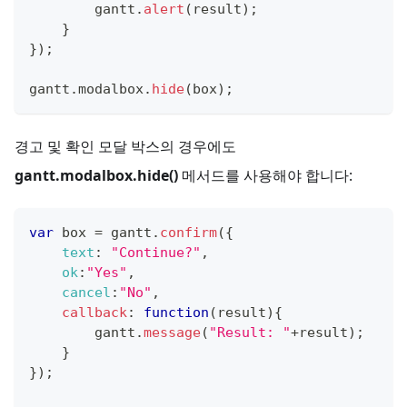
        gantt
.
alert
(
result
)
;
}
}
)
;
gantt
.
modalbox
.
hide
(
box
)
;
경고 및 확인 모달 박스의 경우에도
gantt.modalbox.hide()
메서드를 사용해야 합니다:
var
 box 
=
 gantt
.
confirm
(
{
text
:
"Continue?"
,
ok
:
"Yes"
,
cancel
:
"No"
,
callback
:
function
(
result
)
{
        gantt
.
message
(
"Result: "
+
result
)
;
}
}
)
;