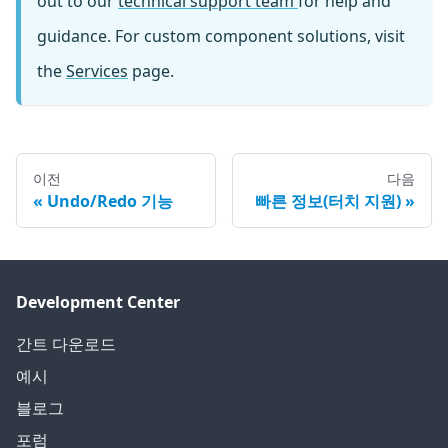
out to our
technical support team
for help and
guidance. For custom component solutions, visit
the
Services
page.
이전
다음
Undo/Redo 기능
빠른 정보(터치 지원)
Development Center
간트 다운로드
예시
블로그
포럼