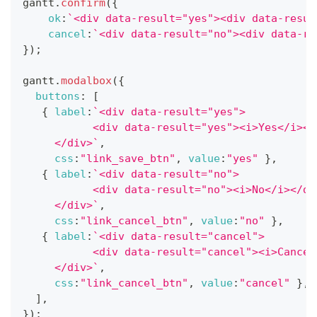
gantt
.
confirm
(
{
ok
:
`
<div data-result="yes"><div data-resul
cancel
:
`
<div data-result="no"><div data-re
}
)
;
gantt
.
modalbox
(
{
buttons
:
[
{
label
:
`
<div data-result="yes">
           <div data-result="yes"><i>Yes</i></
     </div>
`
,
css
:
"link_save_btn"
,
value
:
"yes"
}
,
{
label
:
`
<div data-result="no">
           <div data-result="no"><i>No</i></di
     </div>
`
,
css
:
"link_cancel_btn"
,
value
:
"no"
}
,
{
label
:
`
<div data-result="cancel">
           <div data-result="cancel"><i>Cancel
     </div>
`
,
css
:
"link_cancel_btn"
,
value
:
"cancel"
}
,
]
,
}
)
;