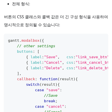
전체 형식:
버튼의 CSS 클래스와 콜백 값은 더 긴 구성 형식을 사용하여
명시적으로 정의될 수 있습니다:
gantt
.
modalbox
(
{
// other settings
buttons
:
[
{
label
:
"Save"
,
css
:
"link_save_btn"
,
{
label
:
"Cancel"
,
css
:
"link_cancel_btn
{
label
:
"Delete"
,
css
:
"link_delete_btn
]
,
callback
:
function
(
result
)
{
switch
(
result
)
{
case
"save"
:
//Save
break
;
case
"cancel"
: