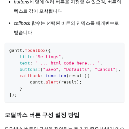
buttons
배열에 여러 버튼을 지정할 수 있으며, 버튼의
텍스트 값이 포함됩니다
callback
함수는 선택된 버튼의 인덱스를 매개변수로
받습니다
gantt
.
modalbox
(
{
title
:
"Settings"
,
text
:
" ... html code here... "
,
buttons
:
[
"Save"
,
"Defaults"
,
"Cancel"
]
,
callback
:
function
(
result
)
{
        gantt
.
alert
(
result
)
;
}
}
)
;
모달박스 버튼 구성 설정 방법
모달박스 버튼의 구성을 정의하는 두 가지 주요 방법이 있습