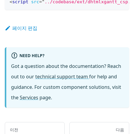
<
script
src
=
"
../codebase/ext/dhtmlxgantt_csp.j
페이지 편집
NEED HELP?
Got a question about the documentation? Reach
out to our
technical support team
for help and
guidance. For custom component solutions, visit
the
Services
page.
이전
다음