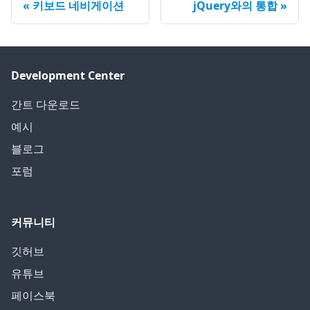
키보드 네비게이션
jQuery와의 통합
Development Center
간트 다운로드
예시
블로그
포럼
커뮤니티
깃허브
유튜브
페이스북