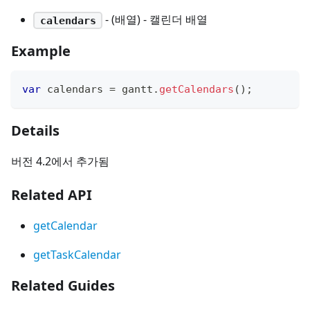
- (배열) - 캘린더 배열
calendars
Example
var
 calendars 
=
 gantt
.
getCalendars
(
)
;
Details
버전 4.2에서 추가됨
Related API
getCalendar
getTaskCalendar
Related Guides