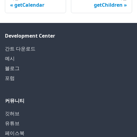
getCalendar
getChildren
Development Center
간트 다운로드
예시
블로그
포럼
커뮤니티
깃허브
유튜브
페이스북