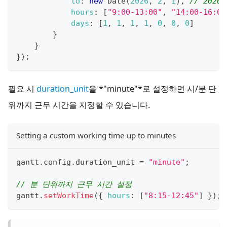
to
:
new
Date
(
2026
,
2
,
1
)
,
// 2026
hours
:
[
"9:00-13:00"
,
"14:00-16:00
days
:
[
1
,
1
,
1
,
1
,
0
,
0
,
0
]
}
}
}
)
;
필요 시
duration_unit
을 *"minute"*로 설정하면 시/분 단
위까지 근무 시간을 지정할 수 있습니다.
Setting a custom working time up to minutes
gantt
.
config
.
duration_unit
=
"minute"
;
// 분 단위까지 근무 시간 설정
gantt
.
setWorkTime
(
{
hours
:
[
"8:15-12:45"
]
}
)
;