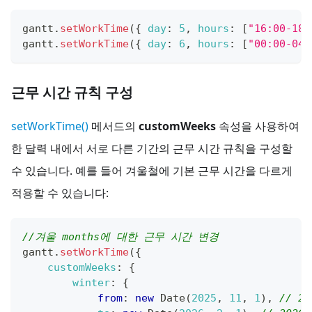
gantt
.
setWorkTime
(
{
day
:
5
,
hours
:
[
"16:00-18:
gantt
.
setWorkTime
(
{
day
:
6
,
hours
:
[
"00:00-04:
근무 시간 규칙 구성
setWorkTime()
메서드의
customWeeks
속성을 사용하여
한 달력 내에서 서로 다른 기간의 근무 시간 규칙을 구성할
수 있습니다. 예를 들어 겨울철에 기본 근무 시간을 다르게
적용할 수 있습니다:
//겨울 months에 대한 근무 시간 변경
gantt
.
setWorkTime
(
{
customWeeks
:
{
winter
:
{
from
:
new
Date
(
2025
,
11
,
1
)
,
// 2