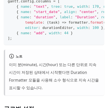
gantt
.
config
.
columns
=
[
{
name
:
"text"
,
tree
:
true
,
width
:
170
,
re
{
name
:
"start_date"
,
align
:
"center"
,
res
{
name
:
"duration"
,
label
:
"Duration"
,
res
template
:
(
task
)
=>
 formatter
.
format
(
t
editor
:
 durationEditor
,
width
:
100
}
,
{
name
:
"add"
,
width
:
44
}
]
;
노트
이미 분(minute), 시간(hour) 또는 다른 단위로 지속
시간이 저장된 상태에서 시작했다면
Duration
Formatter
모듈을 사용해 소수 형식으로 지속 시간을
표시할 수 있습니다.