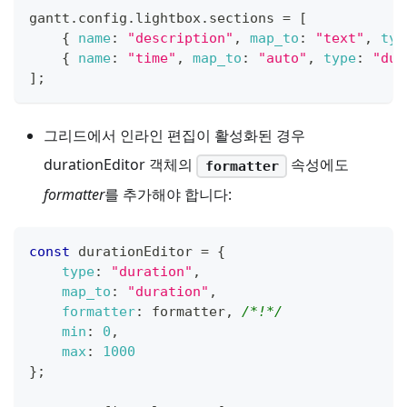
gantt
.
config
.
lightbox
.
sections
=
[
{
name
:
"description"
,
map_to
:
"text"
,
typ
{
name
:
"time"
,
map_to
:
"auto"
,
type
:
"dur
]
;
그리드에서 인라인 편집이 활성화된 경우
durationEditor 객체의
속성에도
formatter
formatter
를 추가해야 합니다:
const
 durationEditor 
=
{
type
:
"duration"
,
map_to
:
"duration"
,
formatter
:
 formatter
,
/*!*/
min
:
0
,
max
:
1000
}
;