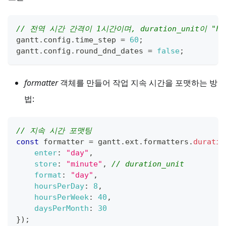
// 전역 시간 간격이 1시간이며, duration_unit이 
gantt
.
config
.
time_step
=
60
;
gantt
.
config
.
round_dnd_dates
=
false
;
formatter
객체를 만들어 작업 지속 시간을 포맷하는 방
법:
// 지속 시간 포맷팅
const
 formatter 
=
 gantt
.
ext
.
formatters
.
duratio
enter
:
"day"
,
store
:
"minute"
,
// duration_unit
format
:
"day"
,
hoursPerDay
:
8
,
hoursPerWeek
:
40
,
daysPerMonth
:
30
}
)
;