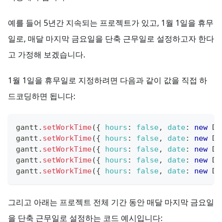
예를 들어 5년간 지속되는 프로젝트가 있고, 1월 1일을 휴무
일로, 매달 마지막 금요일을 단축 근무일로 설정하고자 한다
고 가정해 보겠습니다.
1월 1일을 휴무일로 지정하려면 다음과 같이 값을 직접 하
드코딩하면 됩니다:
gantt
.
setWorkTime
(
{
hours
:
false
,
date
:
new
Da
gantt
.
setWorkTime
(
{
hours
:
false
,
date
:
new
Da
gantt
.
setWorkTime
(
{
hours
:
false
,
date
:
new
Da
gantt
.
setWorkTime
(
{
hours
:
false
,
date
:
new
Da
gantt
.
setWorkTime
(
{
hours
:
false
,
date
:
new
Da
그리고 아래는 프로젝트 전체 기간 동안 매달 마지막 금요일
을 단축 근무일로 설정하는 코드 예시입니다: