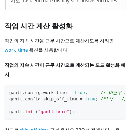
시오:
Task end date display & Inclusive end dates
작업 시간 계산 활성화
작업의 지속 시간을 근무 시간으로 계산하도록 하려면
work_time
옵션을 사용합니다:
작업의 지속 시간이 근무 시간으로 계산되는 모드 활성화 예
시
gantt
.
config
.
work_time
=
true
;
// 비근무 
gantt
.
config
.
skip_off_time
=
true
;
/*!*/
//
gantt
.
init
(
"gantt_here"
)
;