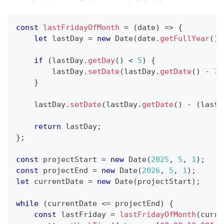
const
lastFridayOfMonth
=
(
date
)
=>
{
let
 lastDay 
=
new
Date
(
date
.
getFullYear
(
)
,
if
(
lastDay
.
getDay
(
)
<
5
)
{
        lastDay
.
setDate
(
lastDay
.
getDate
(
)
-
7
)
}
    lastDay
.
setDate
(
lastDay
.
getDate
(
)
-
(
lastD
return
 lastDay
;
}
;
const
 projectStart 
=
new
Date
(
2025
,
5
,
1
)
;
const
 projectEnd 
=
new
Date
(
2026
,
5
,
1
)
;
let
 currentDate 
=
new
Date
(
projectStart
)
;
while
(
currentDate 
<=
 projectEnd
)
{
const
 lastFriday 
=
lastFridayOfMonth
(
curre