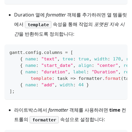
Duration 열에
formatter
객체를 추가하려면 열 템플릿
에서
속성을 통해 작업의
포맷된 지속 시
template
간
을 반환하도록 정의합니다:
gantt
.
config
.
columns
=
[
{
name
:
"text"
,
tree
:
true
,
width
:
170
,
re
{
name
:
"start_date"
,
align
:
"center"
,
res
{
name
:
"duration"
,
label
:
"Duration"
,
res
template
:
task
=>
 formatter
.
format
(
tas
{
name
:
"add"
,
width
:
44
}
]
;
라이트박스에서
formatter
객체를 사용하려면
time
컨
트롤의
속성으로 설정합니다:
formatter