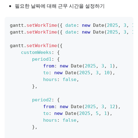
필요한 날짜에 대해 근무 시간을 설정하기
gantt
.
setWorkTime
(
{
date
:
new
Date
(
2025
,
3
,
10
gantt
.
setWorkTime
(
{
date
:
new
Date
(
2025
,
3
,
11
gantt
.
setWorkTime
(
{
customWeeks
:
{
period1
:
{
from
:
new
Date
(
2025
,
3
,
1
)
,
to
:
new
Date
(
2025
,
3
,
10
)
,
hours
:
false
,
}
,
period2
:
{
from
:
new
Date
(
2025
,
3
,
12
)
,
to
:
new
Date
(
2025
,
5
,
1
)
,
hours
:
false
,
}
,