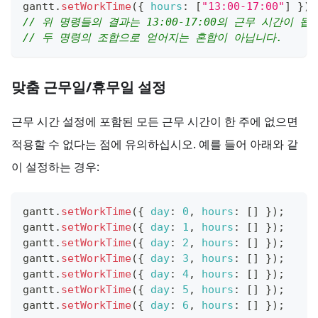
gantt
.
setWorkTime
(
{
hours
:
[
"13:00-17:00"
]
}
)
;
// 위 명령들의 결과는 13:00-17:00의 근무 시간이 됩
// 두 명령의 조합으로 얻어지는 혼합이 아닙니다.
맞춤 근무일/휴무일 설정
근무 시간 설정에 포함된 모든 근무 시간이 한 주에 없으면
적용할 수 없다는 점에 유의하십시오. 예를 들어 아래와 같
이 설정하는 경우:
gantt
.
setWorkTime
(
{
day
:
0
,
hours
:
[
]
}
)
;
gantt
.
setWorkTime
(
{
day
:
1
,
hours
:
[
]
}
)
;
gantt
.
setWorkTime
(
{
day
:
2
,
hours
:
[
]
}
)
;
gantt
.
setWorkTime
(
{
day
:
3
,
hours
:
[
]
}
)
;
gantt
.
setWorkTime
(
{
day
:
4
,
hours
:
[
]
}
)
;
gantt
.
setWorkTime
(
{
day
:
5
,
hours
:
[
]
}
)
;
gantt
.
setWorkTime
(
{
day
:
6
,
hours
:
[
]
}
)
;