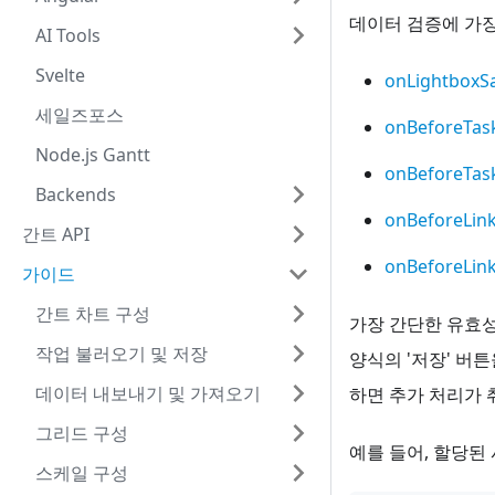
데이터 검증에 가
AI Tools
Svelte
onLightboxS
세일즈포스
onBeforeTas
Node.js Gantt
onBeforeTa
Backends
onBeforeLin
간트 API
onBeforeLin
가이드
간트 차트 구성
가장 간단한 유효
작업 불러오기 및 저장
양식의 '저장' 버
데이터 내보내기 및 가져오기
하면 추가 처리가 
그리드 구성
예를 들어, 할당된
스케일 구성