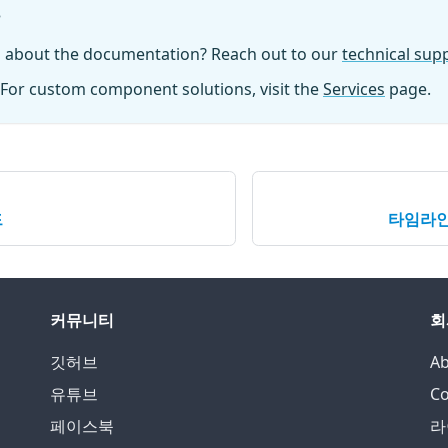
?
n about the documentation? Reach out to our
technical su
For custom component solutions, visit the
Services
page.
드
타임라인
커뮤니티
회
깃허브
Ab
유튜브
Co
페이스북
라