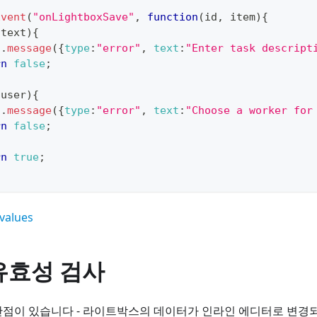
Event
(
"onLightboxSave"
,
function
(
id
,
 item
)
{
.
text
)
{
t
.
message
(
{
type
:
"error"
,
text
:
"Enter task descript
rn
false
;
.
user
)
{
t
.
message
(
{
type
:
"error"
,
text
:
"Choose a worker for
rn
false
;
rn
true
;
 values
유효성 검사
점이 있습니다 - 라이트박스의 데이터가 인라인 에디터로 변경되었