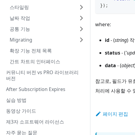
}
)
;
스타일링
날짜 작업
where:
공통 기능
Migrating
id
- (
string
) 작
확장 기능 전체 목록
status
- (
'upd
간트 차트의 인터페이스
data
- (
object
커뮤니티 버전 vs PRO 라이브러리
버전
참고로, 필드가 유
After Subscription Expires
처리에 사용할 수 
실습 방법
동영상 가이드
페이지 편집
제3자 소프트웨어 라이선스
자주 묻는 질문