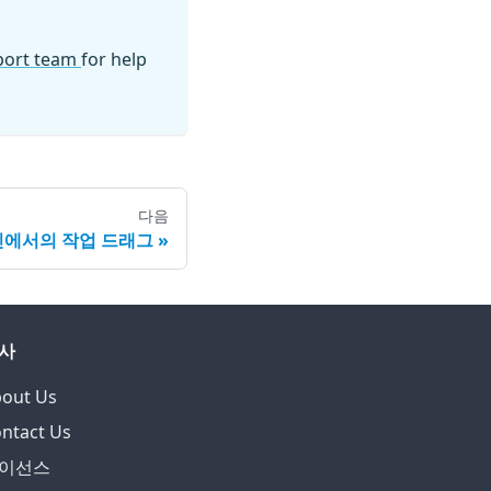
pport team
for help
다음
에서의 작업 드래그
사
out Us
ntact Us
이선스