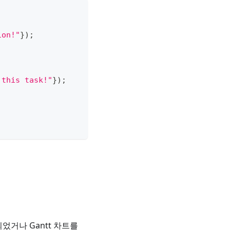
ion!"
}
)
;
 this task!"
}
)
;
거나 Gantt 차트를