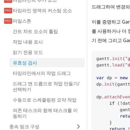
타임라인의 추가 요소
드래그하여 변경되
타임라인 영역의 커스텀 요소
마일스톤
이를 증명하고 Ga
를 사용하거나 더 
간트 차트 요소의 툴팁
기 전에 그리고 G
작업 내용 표시
읽기 전용 모드
gantt
.
init
(
"
유효성 검사
gantt
.
load
(
"
타임라인에서의 작업 드래그
var
 dp 
=
new
드래그 앤 드롭으로 작업 만들기/
dp
.
init
(
gant
선택하기
dp
.
attachEve
수동으로 스케줄링된 요약 작업
if
(
!
da
의존 태스크와 함께 태스크를 이
         gan
동하기
ret
}
종속 링크 구성
return