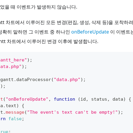
었을 때 이벤트가 발생하지 않습니다.
ntt 차트에서 이루어진 모든 변경(편집, 생성, 삭제 등)을 포착하
정확히 말하면 그 이벤트 중 하나인
onBeforeUpdate
이 이벤트
antt 차트에서 이루어진 변경 이후에 발생합니다.
gantt_here"
)
;
data.php"
)
;
gantt
.
dataProcessor
(
"data.php"
)
;
t
)
;
nt
(
"onBeforeUpdate"
,
function
(
id
,
 status
,
 data
)
{
ta
.
text
)
{
tt
.
message
(
"The event's text can't be empty!"
)
;
urn
false
;
true
;