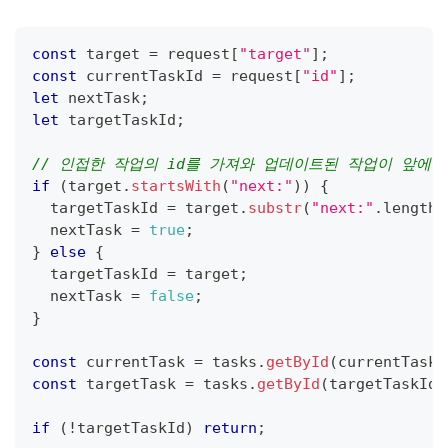
const
 target 
=
 request
[
"target"
]
;
const
 currentTaskId 
=
 request
[
"id"
]
;
let
 nextTask
;
let
 targetTaskId
;
// 인접한 작업의 id를 가져와 업데이트된 작업이 앞에 
if
(
target
.
startsWith
(
"next:"
)
)
{
  targetTaskId 
=
 target
.
substr
(
"next:"
.
length
)
  nextTask 
=
true
;
}
else
{
  targetTaskId 
=
 target
;
  nextTask 
=
false
;
}
const
 currentTask 
=
 tasks
.
getById
(
currentTaskI
const
 targetTask 
=
 tasks
.
getById
(
targetTaskId
)
if
(
!
targetTaskId
)
return
;