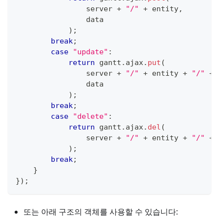
                server 
+
"/"
+
 entity
,
                data
)
;
break
;
case
"update"
:
return
 gantt
.
ajax
.
put
(
                server 
+
"/"
+
 entity 
+
"/"
+
 
                data
)
;
break
;
case
"delete"
:
return
 gantt
.
ajax
.
del
(
                server 
+
"/"
+
 entity 
+
"/"
+
 
)
;
break
;
}
}
)
;
또는 아래 구조의 객체를 사용할 수 있습니다: