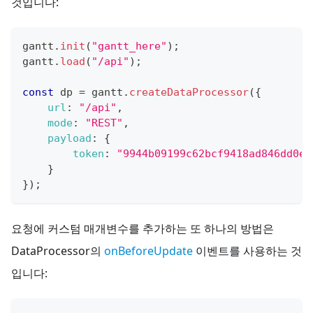
것입니다:
gantt
.
init
(
"gantt_here"
)
;
gantt
.
load
(
"/api"
)
;
const
 dp 
=
 gantt
.
createDataProcessor
(
{
url
:
"/api"
,
mode
:
"REST"
,
payload
:
{
token
:
"9944b09199c62bcf9418ad846dd0e4
}
}
)
;
요청에 커스텀 매개변수를 추가하는 또 하나의 방법은
DataProcessor의
onBeforeUpdate
이벤트를 사용하는 것
입니다: