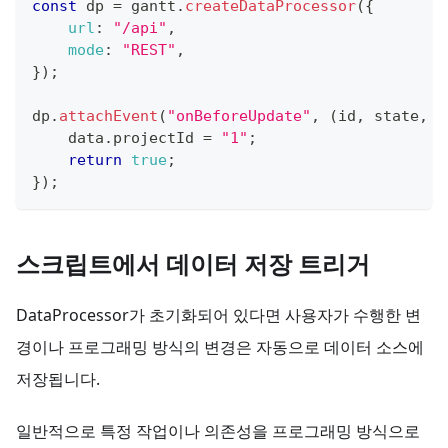
const
 dp 
=
 gantt
.
createDataProcessor
(
{
url
:
"/api"
,
mode
:
"REST"
,
}
)
;
dp
.
attachEvent
(
"onBeforeUpdate"
,
(
id
,
 state
,
 d
    data
.
projectId
=
"1"
;
return
true
;
}
)
;
스크립트에서 데이터 저장 트리거
DataProcessor가 초기화되어 있다면 사용자가 수행한 변
경이나 프로그래밍 방식의 변경은 자동으로 데이터 소스에
저장됩니다.
일반적으로 특정 작업이나 의존성을 프로그래밍 방식으로