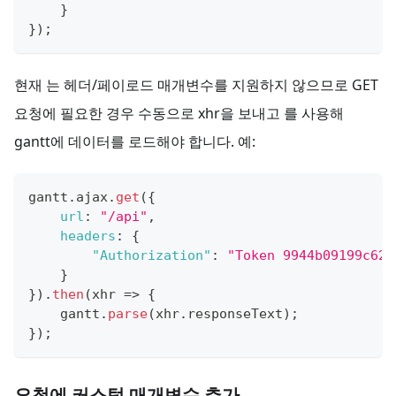
}
}
)
;
현재
는 헤더/페이로드 매개변수를 지원하지 않으므로 GET
요청에 필요한 경우 수동으로 xhr을 보내고
를 사용해
gantt에 데이터를 로드해야 합니다. 예:
gantt
.
ajax
.
get
(
{
url
:
"/api"
,
headers
:
{
"Authorization"
:
"Token 9944b09199c62b
}
}
)
.
then
(
xhr
=>
{
    gantt
.
parse
(
xhr
.
responseText
)
;
}
)
;
요청에 커스텀 매개변수 추가