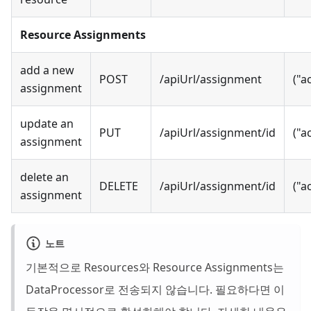
Resource Assignments
add a new
POST
/apiUrl/assignment
("a
assignment
update an
PUT
/apiUrl/assignment/id
("a
assignment
delete an
DELETE
/apiUrl/assignment/id
("a
assignment
노트
기본적으로 Resources와 Resource Assignments는
DataProcessor로 전송되지 않습니다. 필요하다면 이