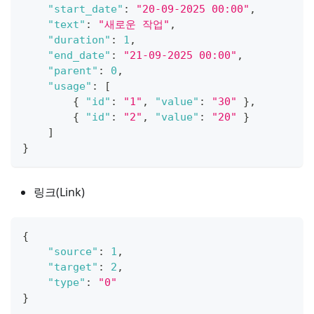
"start_date"
:
"20-09-2025 00:00"
,
"text"
:
"새로운 작업"
,
"duration"
:
1
,
"end_date"
:
"21-09-2025 00:00"
,
"parent"
:
0
,
"usage"
:
[
{
"id"
:
"1"
,
"value"
:
"30"
}
,
{
"id"
:
"2"
,
"value"
:
"20"
}
]
}
링크(Link)
{
"source"
:
1
,
"target"
:
2
,
"type"
:
"0"
}