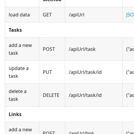
load data
GET
/apiUrl
JSO
Tasks
add a new
POST
/apiUrl/task
("a
task
update a
PUT
/apiUrl/task/id
("a
task
delete a
DELETE
/apiUrl/task/id
("a
task
Links
add a new
POST
/apiUrl/link
("a