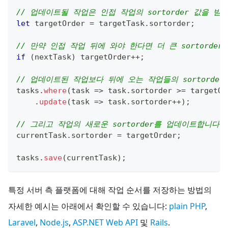
// 업데이트될 작업은 인접 작업의 sortorder 값을 받
let
 targetOrder 
=
 targetTask
.
sortorder
;
// 만약 인접 작업 뒤에 와야 한다면 더 큰 sortorde
if
(
nextTask
)
 targetOrder
++
;
// 업데이트된 작업보다 뒤에 오는 작업들의 sortorde
tasks
.
where
(
task
=>
 task
.
sortorder
>=
 targetOr
.
update
(
task
=>
 task
.
sortorder
++
)
;
// 그리고 작업의 새로운 sortorder를 업데이트합니다
currentTask
.
sortorder
=
 targetOrder
;
tasks
.
save
(
currentTask
)
;
특정 서버 측 플랫폼에 대해 작업 순서를 저장하는 방법의
자세한 예시는 아래에서 확인할 수 있습니다:
plain PHP
,
Laravel
,
Node.js
,
ASP.NET Web API
및
Rails
.