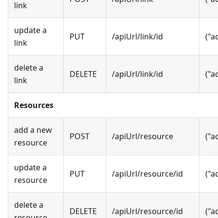
link
update a
PUT
/apiUrl/link/id
("a
link
delete a
DELETE
/apiUrl/link/id
("a
link
Resources
add a new
POST
/apiUrl/resource
("a
resource
update a
PUT
/apiUrl/resource/id
("a
resource
delete a
DELETE
/apiUrl/resource/id
("a
resource