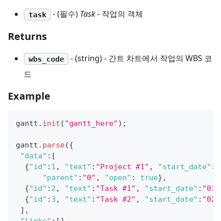
- (필수)
Task
- 작업의 객체
task
Returns
- (string) - 간트 차트에서 작업의 WBS 코
wbs_code
드
Example
gantt
.
init
(
"gantt_here"
)
;
gantt
.
parse
(
{
"data"
:
[
{
"id"
:
1
,
"text"
:
"Project #1"
,
"start_date"
:
"
"parent"
:
"0"
,
"open"
:
true
}
,
{
"id"
:
2
,
"text"
:
"Task #1"
,
"start_date"
:
"01-
{
"id"
:
3
,
"text"
:
"Task #2"
,
"start_date"
:
"02-
]
,