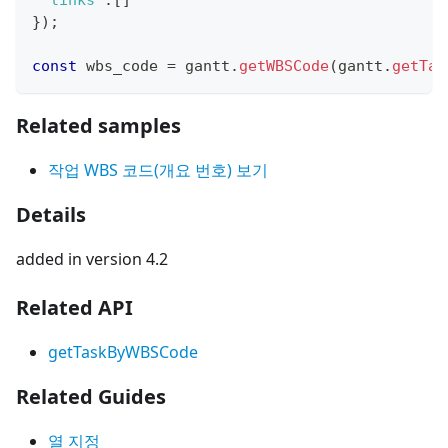
"links"
:
[
]
}
)
;
const
 wbs_code 
=
 gantt
.
getWBSCode
(
gantt
.
getTas
Related samples
작업 WBS 코드(개요 번호) 보기
Details
added in version 4.2
Related API
getTaskByWBSCode
Related Guides
열 지정