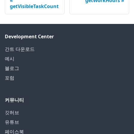
getWorkHours
getVisibleTaskCount
Development Center
간트 다운로드
예시
블로그
포럼
커뮤니티
깃허브
유튜브
페이스북