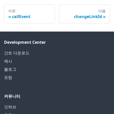
이전
다음
callEvent
changeLinkId
Development Center
간트 다운로드
예시
블로그
포럼
커뮤니티
깃허브