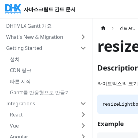
자바스크립트 간트 문서
DHTMLX Gantt 개요
간트 API
What's New & Migration
resiz
Getting Started
설치
Descriptio
CDN 링크
빠른 시작
라이트박스의 크기
Gantt를 반응형으로 만들기
Integrations
resizeLightb
React
Example
Vue
Angular