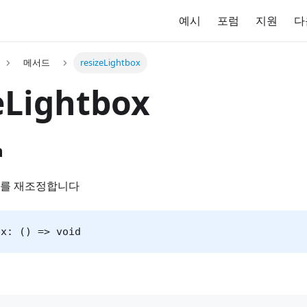
예시
포럼
지원
다
메서드
resizeLightbox
eLightbox
n
를 재조정합니다
ox: () => void