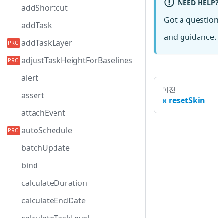
NEED HELP
addShortcut
Got a questio
addTask
and guidance. 
addTaskLayer
adjustTaskHeightForBaselines
alert
이전
assert
resetSkin
attachEvent
autoSchedule
batchUpdate
bind
calculateDuration
calculateEndDate