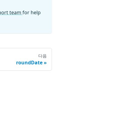
pport team
for help
다음
roundDate