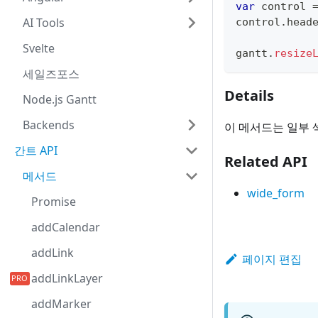
var
 control 
AI Tools
control
.
head
Svelte
gantt
.
resize
세일즈포스
Details
Node.js Gantt
Backends
이 메서드는 일부 
간트 API
Related API
메서드
wide_form
Promise
addCalendar
addLink
페이지 편집
addLinkLayer
addMarker