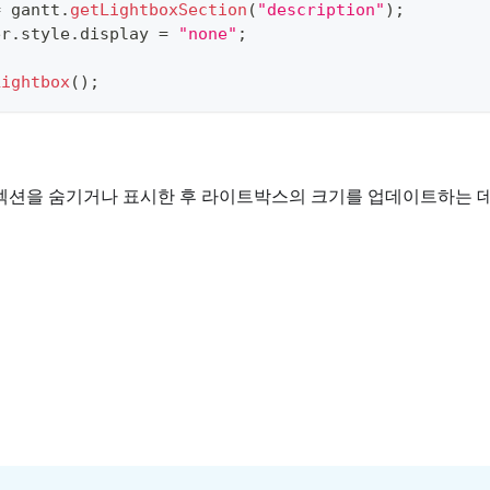
=
 gantt
.
getLightboxSection
(
"description"
)
;
er
.
style
.
display
=
"none"
;
Lightbox
(
)
;
섹션을 숨기거나 표시한 후 라이트박스의 크기를 업데이트하는 데