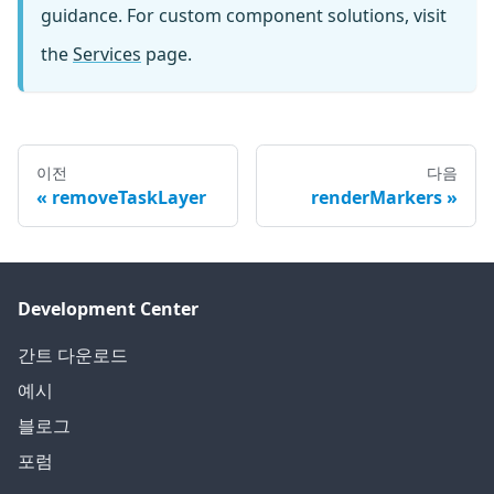
guidance. For custom component solutions, visit
the
Services
page.
이전
다음
removeTaskLayer
renderMarkers
Development Center
간트 다운로드
예시
블로그
포럼