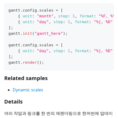
gantt
.
config
.
scales
=
[
{
unit
:
"month"
,
step
:
1
,
format
:
"%F, %Y"
{
unit
:
"day"
,
step
:
1
,
format
:
"%j, %D"
}
]
;
gantt
.
init
(
"gantt_here"
)
;
gantt
.
config
.
scales
=
[
{
unit
:
"day"
,
step
:
1
,
format
:
"%j, %D"
}
]
;
gantt
.
render
(
)
;
Related samples
Dynamic scales
Details
여러 작업과 링크를 한 번의 재렌더링으로 한꺼번에 업데이