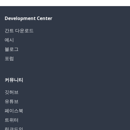
Development Center
간트 다운로드
예시
블로그
포럼
커뮤니티
깃허브
유튜브
페이스북
트위터
링크드인