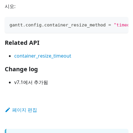
시오:
gantt
.
config
.
container_resize_method
=
"timeou
Related API
container_resize_timeout
Change log
v7.1에서 추가됨
페이지 편집