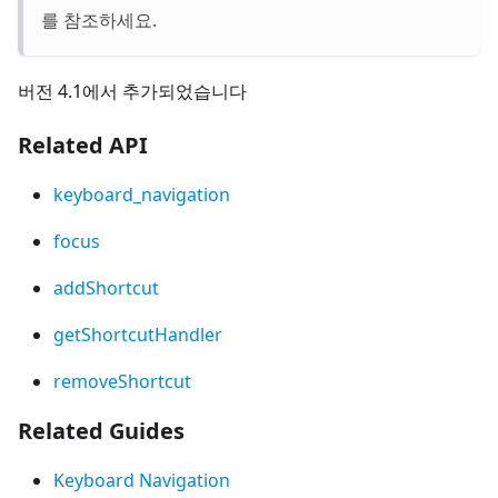
를 참조하세요.
버전 4.1에서 추가되었습니다
Related API
keyboard_navigation
focus
addShortcut
getShortcutHandler
removeShortcut
Related Guides
Keyboard Navigation