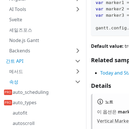
var
 marker1 
AI Tools
var
 marker2 
var
 marker3 
Svelte
gantt
.
config
세일즈포스
Node.js Gantt
Default value:
tr
Backends
Related samp
간트 API
메서드
Today and Sta
속성
Details
auto_scheduling
노트
auto_types
이 옵션은
mar
autofit
Vertical Marke
autoscroll