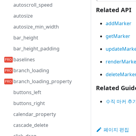
autoscroll_speed
Related API
autosize
addMarker
autosize_min_width
getMarker
bar_height
bar_height_padding
updateMark
baselines
renderMarke
branch_loading
deleteMarke
branch_loading_property
Related Guid
buttons_left
수직 마커 추
buttons_right
calendar_property
cascade_delete
페이지 편집