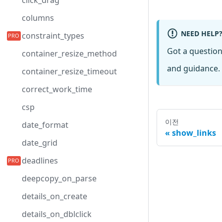
click_drag
columns
NEED HELP
constraint_types
Got a questio
container_resize_method
and guidance. 
container_resize_timeout
correct_work_time
csp
이전
date_format
show_links
date_grid
deadlines
deepcopy_on_parse
details_on_create
details_on_dblclick