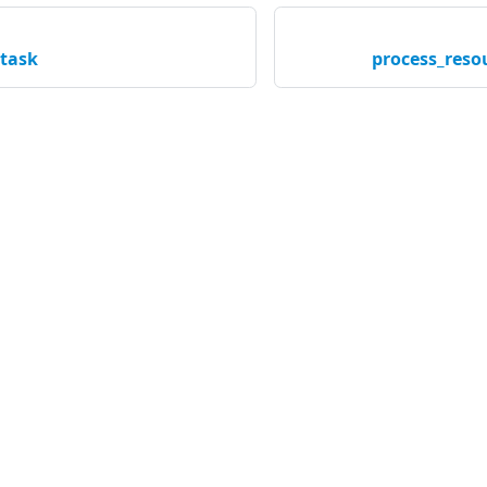
_task
process_reso
커뮤니티
회