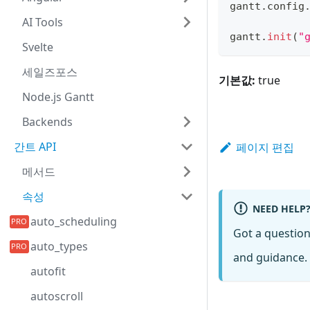
gantt
.
config
AI Tools
gantt
.
init
(
"
Svelte
세일즈포스
기본값:
true
Node.js Gantt
Backends
간트 API
페이지 편집
메서드
속성
NEED HELP
auto_scheduling
Got a questio
auto_types
and guidance. 
autofit
autoscroll