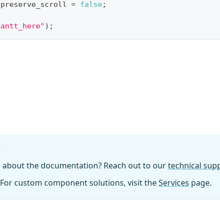
.
preserve_scroll
=
false
;
gantt_here"
)
;
?
n about the documentation? Reach out to our
technical su
For custom component solutions, visit the
Services
page.