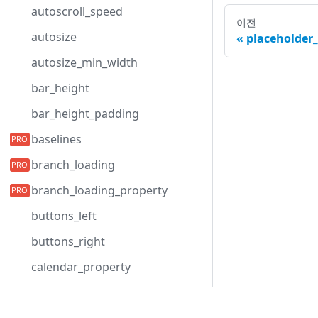
autoscroll_speed
이전
autosize
placeholder
autosize_min_width
bar_height
bar_height_padding
baselines
branch_loading
branch_loading_property
buttons_left
buttons_right
calendar_property
cascade_delete
Development Center