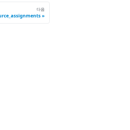
다음
urce_assignments
사