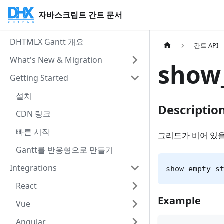
자바스크립트 간트 문서
DHTMLX Gantt 개요
간트 API
What's New & Migration
show
Getting Started
설치
Descriptio
CDN 링크
빠른 시작
그리드가 비어 있
Gantt를 반응형으로 만들기
Integrations
show_empty_s
React
Example
Vue
Angular