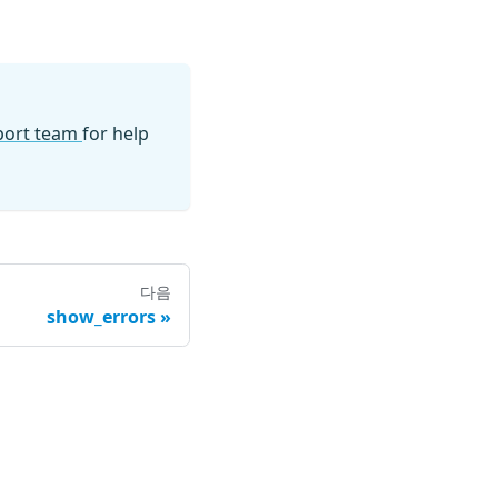
pport team
for help
다음
show_errors