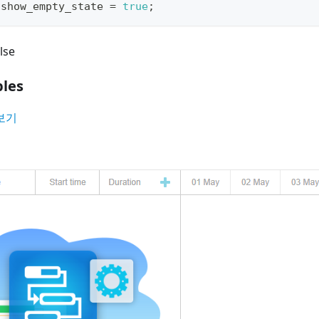
.
show_empty_state
=
true
;
lse
les
보기