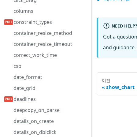
click_drag
columns
constraint_types
NEED HELP
container_resize_method
Got a questio
container_resize_timeout
and guidance. 
correct_work_time
csp
date_format
이전
show_chart
date_grid
deadlines
deepcopy_on_parse
details_on_create
details_on_dblclick