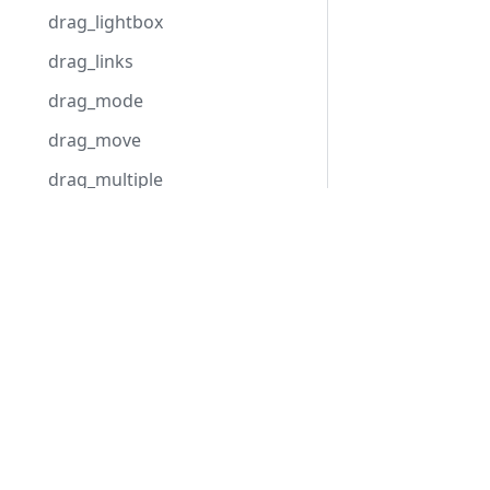
drag_lightbox
drag_links
drag_mode
drag_move
drag_multiple
drag_progress
Development Center
drag_project
간트 다운로드
drag_resize
예시
drag_timeline
블로그
duration_step
포럼
duration_unit
dynamic_resource_calendars