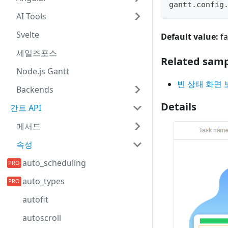
gantt
.
config
AI Tools
Svelte
Default value:
fa
세일즈포스
Related samp
Node.js Gantt
빈 상태 화면 
Backends
Details
간트 API
메서드
속성
auto_scheduling
auto_types
autofit
autoscroll