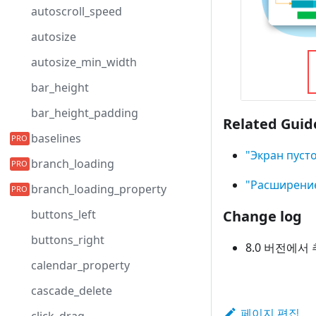
autoscroll_speed
autosize
autosize_min_width
bar_height
bar_height_padding
Related Guid
baselines
"Экран пуст
branch_loading
"Расширение
branch_loading_property
buttons_left
Change log
buttons_right
8.0 버전에서
calendar_property
cascade_delete
페이지 편집