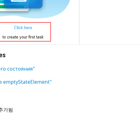
es
ого состояния"
 emptyStateElement"
 추가됨