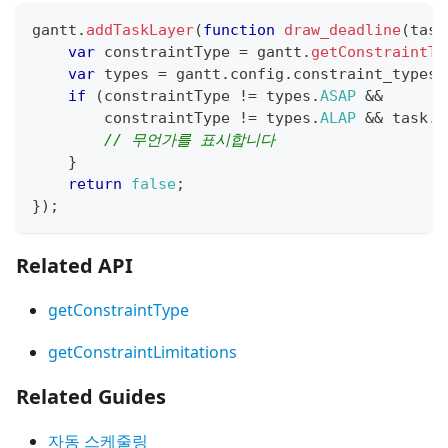
gantt
.
addTaskLayer
(
function
draw_deadline
(
task
var
 constraintType 
=
 gantt
.
getConstraintTy
var
 types 
=
 gantt
.
config
.
constraint_types
;
if
(
constraintType 
!=
 types
.
ASAP
&&
        constraintType 
!=
 types
.
ALAP
&&
 task
.
c
// 무언가를 표시합니다
}
return
false
;
}
)
;
Related API
getConstraintType
getConstraintLimitations
Related Guides
자동 스케줄링