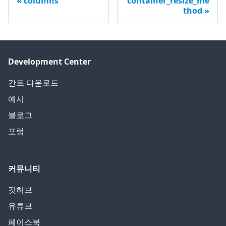
columns
container_resize_me
thod
Development Center
간트 다운로드
예시
블로그
포럼
커뮤니티
깃허브
유튜브
페이스북