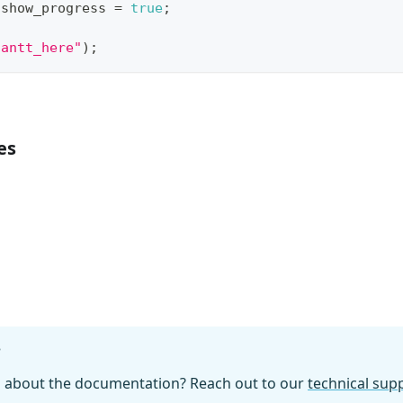
.
show_progress
=
true
;
gantt_here"
)
;
es
?
n about the documentation? Reach out to our
technical su