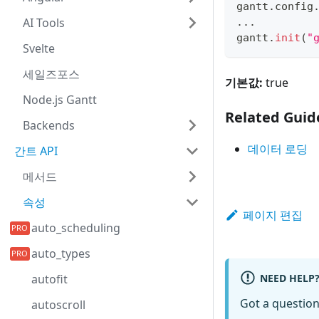
gantt
.
config
AI Tools
...
gantt
.
init
(
"
Svelte
세일즈포스
기본값:
true
Node.js Gantt
Related Guid
Backends
데이터 로딩
간트 API
메서드
속성
페이지 편집
auto_scheduling
auto_types
NEED HELP
autofit
Got a questio
autoscroll