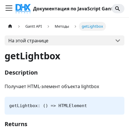
Документация по JavaScript Gantt
Gantt API
Методы
getLightbox
На этой странице
getLightbox
Description
Получает HTML-элемент объекта lightbox
getLightbox: () => HTMLElement
Returns