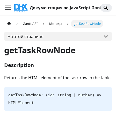
Документация по JavaScript Gantt
Gantt API
Методы
getTaskRowNode
На этой странице
getTaskRowNode
Description
Returns the HTML element of the task row in the table
getTaskRowNode: (id: string | number) =>
HTMLElement