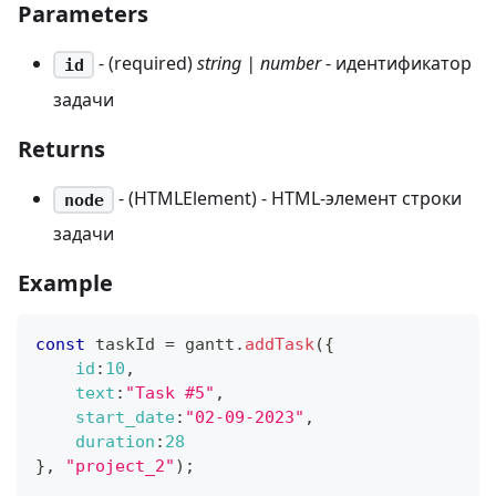
Parameters
- (required)
string | number
- идентификатор
id
задачи
Returns
- (HTMLElement) - HTML-элемент строки
node
задачи
Example
const
 taskId 
=
 gantt
.
addTask
(
{
id
:
10
,
text
:
"Task #5"
,
start_date
:
"02-09-2023"
,
duration
:
28
}
,
"project_2"
)
;