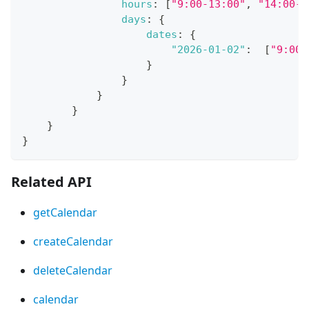
hours
:
[
"9:00-13:00"
,
"14:00-1
days
:
{
dates
:
{
"2026-01-02"
:
[
"9:00-
}
}
}
}
}
}
Related API
getCalendar
createCalendar
deleteCalendar
calendar