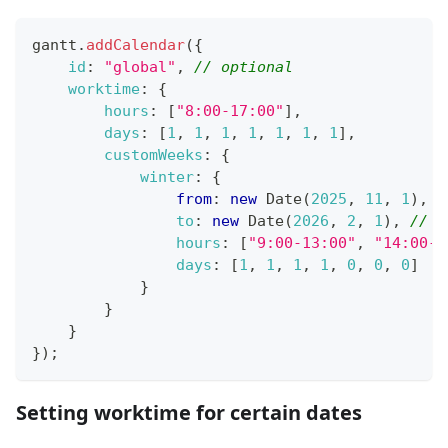
gantt
.
addCalendar
(
{
id
:
"global"
,
// optional
worktime
:
{
hours
:
[
"8:00-17:00"
]
,
days
:
[
1
,
1
,
1
,
1
,
1
,
1
,
1
]
,
customWeeks
:
{
winter
:
{
from
:
new
Date
(
2025
,
11
,
1
)
,
/
to
:
new
Date
(
2026
,
2
,
1
)
,
// 1
hours
:
[
"9:00-13:00"
,
"14:00-1
days
:
[
1
,
1
,
1
,
1
,
0
,
0
,
0
]
}
}
}
}
)
;
Setting worktime for certain dates