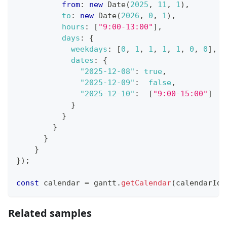
from
:
new
Date
(
2025
,
11
,
1
)
,
to
:
new
Date
(
2026
,
0
,
1
)
,
hours
:
[
"9:00-13:00"
]
,
days
:
{
weekdays
:
[
0
,
1
,
1
,
1
,
1
,
0
,
0
]
,
dates
:
{
"2025-12-08"
:
true
,
"2025-12-09"
:
false
,
"2025-12-10"
:
[
"9:00-15:00"
]
}
}
}
}
}
}
)
;
const
 calendar 
=
 gantt
.
getCalendar
(
calendarId
)
Related samples