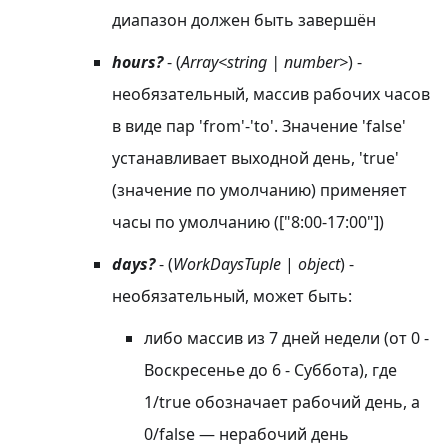
диапазон должен быть завершён
hours?
- (
Array<string | number>
) -
необязательный, массив рабочих часов
в виде пар 'from'-'to'. Значение 'false'
устанавливает выходной день, 'true'
(значение по умолчанию) применяет
часы по умолчанию (["8:00-17:00"])
days?
- (
WorkDaysTuple
|
object
) -
необязательный, может быть:
либо массив из 7 дней недели (от 0 -
Воскресенье до 6 - Суббота), где
1/true обозначает рабочий день, а
0/false — нерабочий день