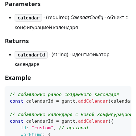
Parameters
- (required)
CalendarConfig
- объект с
calendar
конфигурацией календаря
Returns
- (string) - идентификатор
calendarId
календаря
Example
// добавление ранее созданного календаря
const
 calendarId 
=
 gantt
.
addCalendar
(
calendar
)
// добавление календаря с новой конфигурацией 
const
 calendarId 
=
 gantt
.
addCalendar
(
{
id
:
"custom"
,
// optional
worktime
:
{