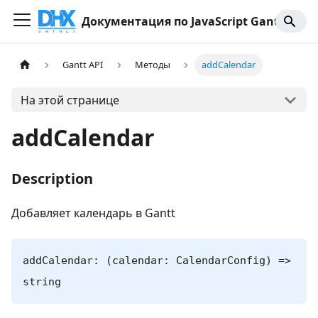
Документация по JavaScript Gantt
Gantt API
Методы
addCalendar
На этой странице
addCalendar
Description
Добавляет календарь в Gantt
addCalendar: (calendar: CalendarConfig) =>
string