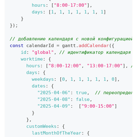
hours
:
[
"8:00-17:00"
]
,
days
:
[
1
,
1
,
1
,
1
,
1
,
1
,
1
]
}
}
)
;
// добавление календаря с новой конфигурацией 
const
 calendarId 
=
 gantt
.
addCalendar
(
{
id
:
"global"
,
// идентификатор календаря н
worktime
:
{
hours
:
[
"8:00-12:00"
,
"13:00-17:00"
]
,
//
days
:
{
weekdays
:
[
0
,
1
,
1
,
1
,
1
,
1
,
0
]
,
dates
:
{
"2025-04-06"
:
true
,
// переопределе
"2025-04-08"
:
false
,
"2025-04-09"
:
[
"9:00-15:00"
]
}
}
,
customWeeks
:
{
lastMonthOfTheYear
:
{