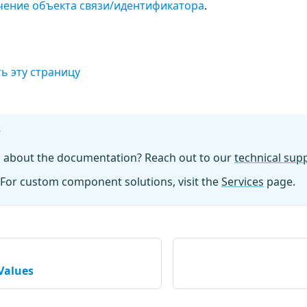
чение объекта связи/идентификатора
.
ь эту страницу
?
n about the documentation? Reach out to our
technical su
For custom component solutions, visit the
Services
page.
Values