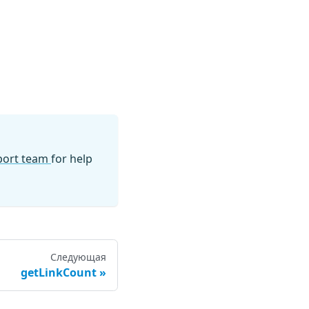
pport team
for help
Следующая
getLinkCount