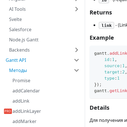
AI Tools
Returns
Svelte
- (Lin
link
Salesforce
Example
Node.js Gantt
Backends
gantt
.
addLin
Gantt API
id
:
1
,
source
:
1
Методы
target
:
2
type
:
1
Promise
}
)
;
addCalendar
gantt
.
getLin
addLink
Details
addLinkLayer
Для получения и
addMarker