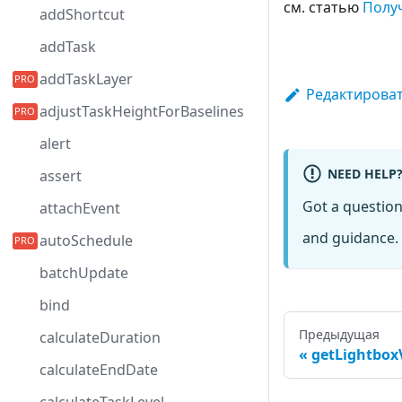
см. статью
Полу
addShortcut
addTask
addTaskLayer
Редактироват
adjustTaskHeightForBaselines
alert
NEED HELP
assert
Got a questio
attachEvent
and guidance. 
autoSchedule
batchUpdate
bind
Предыдущая
calculateDuration
getLightbox
calculateEndDate