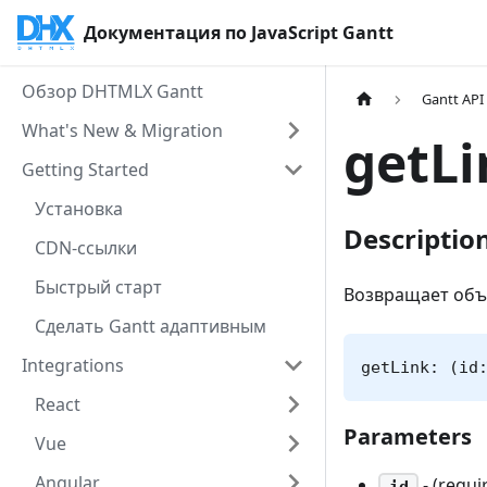
Документация по JavaScript Gantt
Обзор DHTMLX Gantt
Gantt API
What's New & Migration
getLi
Getting Started
Установка
Descriptio
CDN-ссылки
Быстрый старт
Возвращает объе
Сделать Gantt адаптивным
Integrations
getLink: (id
React
Parameters
Vue
Angular
- (requi
id