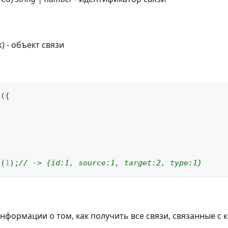
k) - объект связи
k
(
{
,
,
k
(
1
)
;
// -> {id:1, source:1, target:2, type:1}
нформации о том, как получить все связи, связанные с 