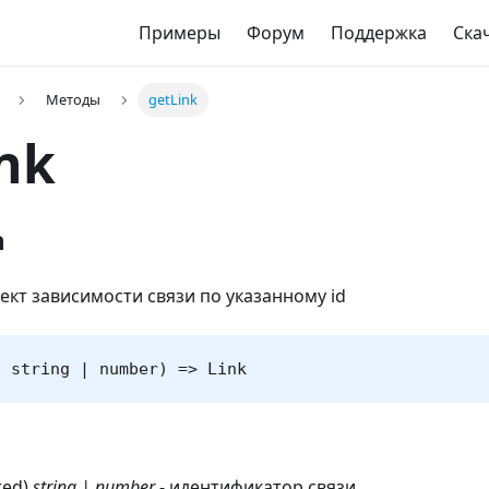
Примеры
Форум
Поддержка
Ска
Методы
getLink
nk
n
кт зависимости связи по указанному id
: string | number) => Link
red)
string | number
- идентификатор связи