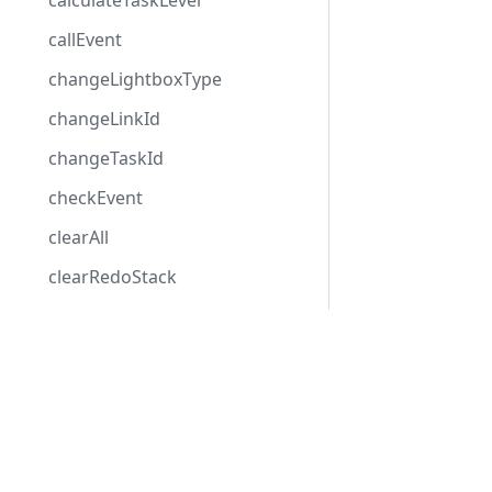
calculateTaskLevel
callEvent
changeLightboxType
changeLinkId
changeTaskId
checkEvent
clearAll
clearRedoStack
clearUndoStack
close
Development Center
свернуть
Скачать Gantt
columnIndexByDate
Примеры
Блог
confirm