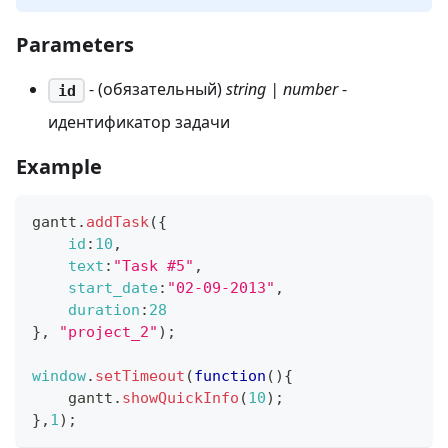
Parameters
- (обязательный)
string | number
-
id
идентификатор задачи
Example
gantt
.
addTask
(
{
id
:
10
,
text
:
"Task #5"
,
start_date
:
"02-09-2013"
,
duration
:
28
}
,
"project_2"
)
;
window
.
setTimeout
(
function
(
)
{
    gantt
.
showQuickInfo
(
10
)
;
}
,
1
)
;