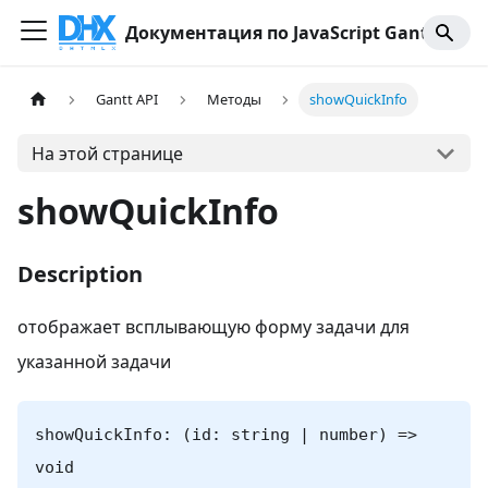
Документация по JavaScript Gantt
Gantt API
Методы
showQuickInfo
На этой странице
showQuickInfo
Description
отображает всплывающую форму задачи для
указанной задачи
showQuickInfo: (id: string | number) =>
void