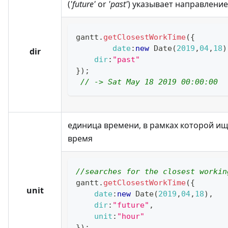
(
'future'
or
'past'
) указывает направлени
gantt
.
getClosestWorkTime
(
{
date
:
new
Date
(
2019
,
04
,
18
)
dir
dir
:
"past"
}
)
;
// -> Sat May 18 2019 00:00:00
единица времени, в рамках которой и
время
//searches for the closest workin
gantt
.
getClosestWorkTime
(
{
unit
date
:
new
Date
(
2019
,
04
,
18
)
,
dir
:
"future"
,
unit
:
"hour"
}
)
;