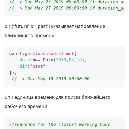
// -> Mon May 27 2019 00:00:00 if duration_uni
// -> Mon May 27 2019 08:00:00 if duration_uni
dir ('future' or 'past') указывает направление
ближайшего времени
gantt
.
getClosestWorkTime
(
{
date
:
new
Date
(
2019
,
04
,
18
)
,
dir
:
"past"
}
)
;
// -> Sat May 18 2019 00:00:00
unit единица времени для поиска ближайшего
рабочего времени
//searches for the closest working hour