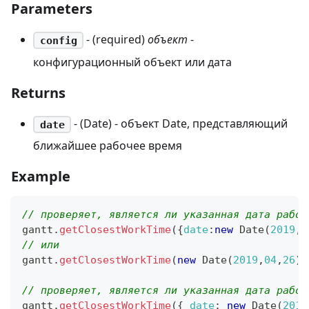
Parameters
- (required)
объект
-
config
конфигурационный объект или дата
Returns
- (Date) - объект Date, представляющий
date
ближайшее рабочее время
Example
// проверяет, является ли указанная дата рабоч
gantt
.
getClosestWorkTime
(
{
date
:
new
Date
(
2019
,
0
// или
gantt
.
getClosestWorkTime
(
new
Date
(
2019
,
04
,
26
)
)
// проверяет, является ли указанная дата рабоч
gantt
.
getClosestWorkTime
(
{
date
:
new
Date
(
2019