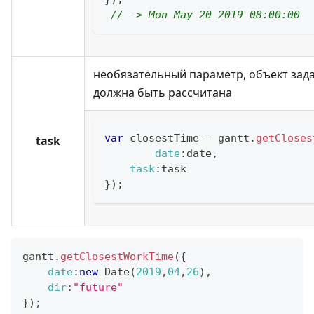
// -> Mon May 20 2019 08:00:00
необязательный параметр, объект зада
должна быть рассчитана
var
 closestTime 
=
 gantt
.
getCloses
task
date
:
date
,
task
:
task
}
)
;
gantt
.
getClosestWorkTime
(
{
date
:
new
Date
(
2019
,
04
,
26
)
,
dir
:
"future"
}
)
;