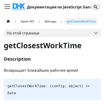
Документация по JavaScript Gantt
Gantt API
Методы
getClosestWorkTime
На этой странице
getClosestWorkTime
Description
Возвращает ближайшее рабочее время
getClosestWorkTime: (config: object) =>
Date