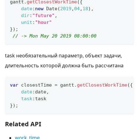
gantt
.
getClosestWorkTime
(
{
date
:
new
Date
(
2019
,
04
,
18
)
,
dir
:
"future"
,
unit
:
"hour"
}
)
;
// -> Mon May 20 2019 08:00:00
task необязательный параметр, объект задачи,
длительность которой должна быть рассчитана
var
 closestTime 
=
 gantt
.
getClosestWorkTime
(
{
date
:
date
,
task
:
task
}
)
;
Related API
work_time