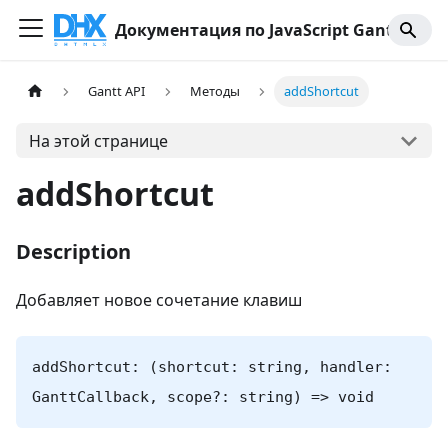
Документация по JavaScript Gantt
Gantt API
Методы
addShortcut
На этой странице
addShortcut
Description
Добавляет новое сочетание клавиш
addShortcut: (shortcut: string, handler:
GanttCallback, scope?: string) => void