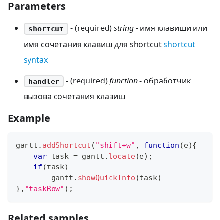
Parameters
- (required)
string
- имя клавиши или
shortcut
имя сочетания клавиш для shortcut
shortcut
syntax
- (required)
function
- обработчик
handler
вызова сочетания клавиш
Example
gantt
.
addShortcut
(
"shift+w"
,
function
(
e
)
{
var
 task 
=
 gantt
.
locate
(
e
)
;
if
(
task
)
        gantt
.
showQuickInfo
(
task
)
}
,
"taskRow"
)
;
Related samples