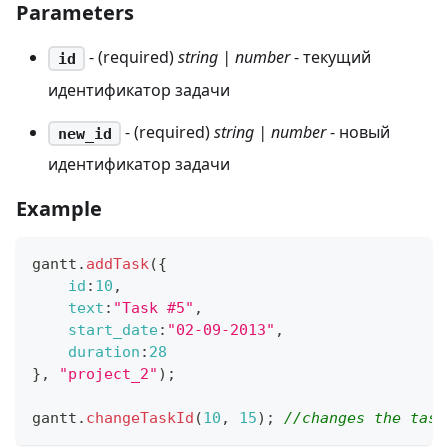
Parameters
- (required)
string | number
- текущий
id
идентификатор задачи
- (required)
string | number
- новый
new_id
идентификатор задачи
Example
gantt
.
addTask
(
{
id
:
10
,
text
:
"Task #5"
,
start_date
:
"02-09-2013"
,
duration
:
28
}
,
"project_2"
)
;
gantt
.
changeTaskId
(
10
,
15
)
;
//changes the task