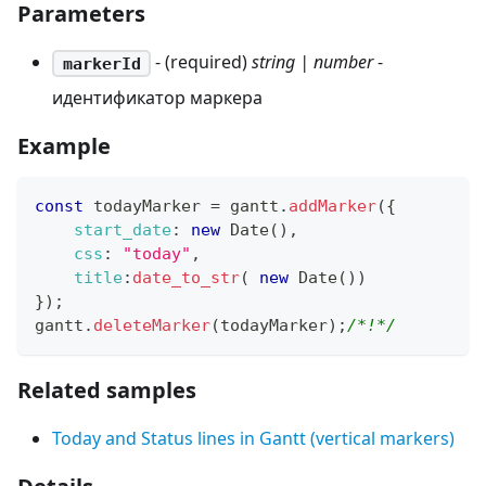
Parameters
- (required)
string | number
-
markerId
идентификатор маркера
Example
const
 todayMarker 
=
 gantt
.
addMarker
(
{
start_date
:
new
Date
(
)
,
css
:
"today"
,
title
:
date_to_str
(
new
Date
(
)
)
}
)
;
gantt
.
deleteMarker
(
todayMarker
)
;
/*!*/
Related samples
Today and Status lines in Gantt (vertical markers)