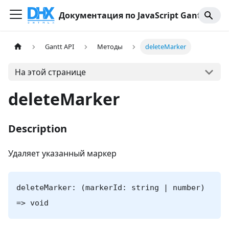
Документация по JavaScript Gantt
Gantt API
Методы
deleteMarker
На этой странице
deleteMarker
Description
Удаляет указанный маркер
deleteMarker: (markerId: string | number)
=> void