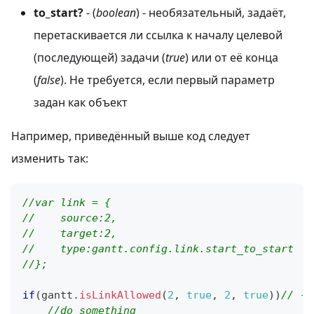
to_start?
- (
boolean
) - необязательный, задаёт,
перетаскивается ли ссылка к началу целевой
(последующей) задачи (
true
) или от её конца
(
false
). Не требуется, если первый параметр
задан как объект
Например, приведённый выше код следует
изменить так:
//var link = {
//    source:2,
//    target:2,
//    type:gantt.config.link.start_to_start
//};
if
(
gantt
.
isLinkAllowed
(
2
,
true
,
2
,
true
)
)
// ->
//do something