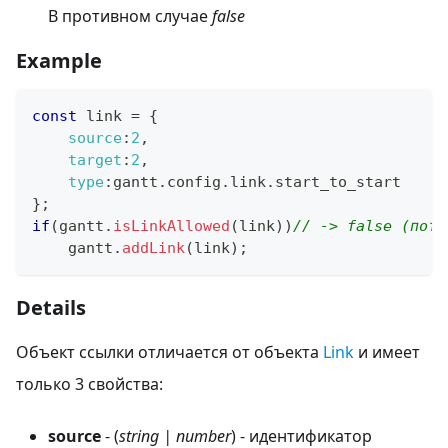
В противном случае
false
Example
const
 link 
=
{
source
:
2
,
target
:
2
,
type
:
gantt
.
config
.
link
.
start_to_start
}
;
if
(
gantt
.
isLinkAllowed
(
link
)
)
// -> false (пото
    gantt
.
addLink
(
link
)
;
Details
Объект ссылки отличается от объекта
Link
и имеет
только 3 свойства:
source
- (
string | number
) - идентификатор