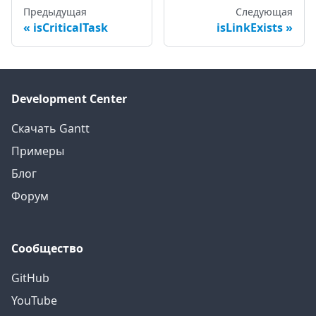
Предыдущая
Следующая
isCriticalTask
isLinkExists
Development Center
Скачать Gantt
Примеры
Блог
Форум
Сообщество
GitHub
YouTube