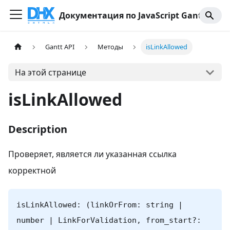
Документация по JavaScript Gantt
Gantt API
Методы
isLinkAllowed
На этой странице
isLinkAllowed
Description
Проверяет, является ли указанная ссылка
корректной
isLinkAllowed: (linkOrFrom: string |
number | LinkForValidation, from_start?: