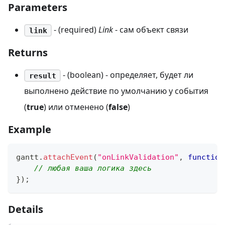
Parameters
- (required)
Link
- сам объект связи
link
Returns
- (boolean) - определяет, будет ли
result
выполнено действие по умолчанию у события
(
true
) или отменено (
false
)
Example
gantt
.
attachEvent
(
"onLinkValidation"
,
function
// любая ваша логика здесь
}
)
;
Details