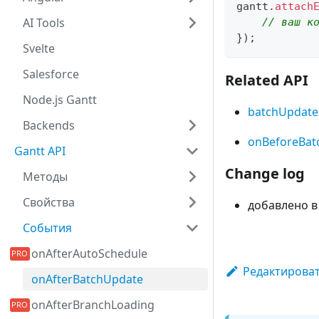
gantt
.
attach
AI Tools
// ваш к
}
)
;
Svelte
Salesforce
Related API
Node.js Gantt
batchUpdate
Backends
onBeforeBat
Gantt API
Change log
Методы
Свойства
добавлено в
События
onAfterAutoSchedule
Редактироват
onAfterBatchUpdate
onAfterBranchLoading