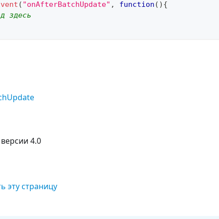
Event
(
"onAfterBatchUpdate"
,
function
(
)
{
од здесь
chUpdate
 версии 4.0
ь эту страницу