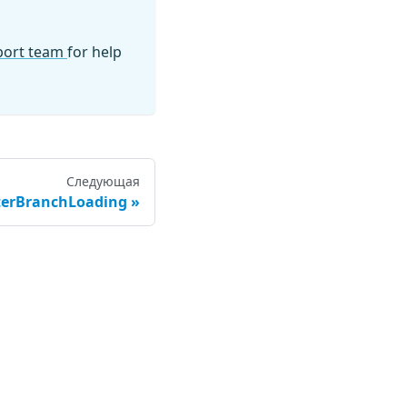
pport team
for help
Следующая
terBranchLoading