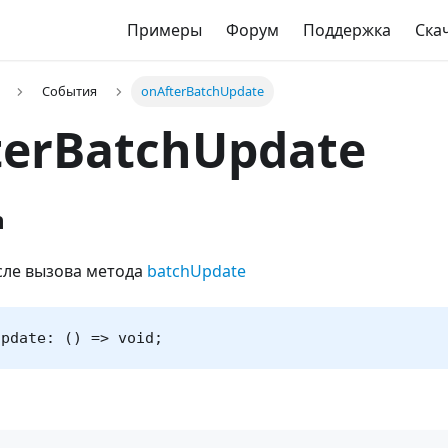
Примеры
Форум
Поддержка
Ска
События
onAfterBatchUpdate
terBatchUpdate
n
сле вызова метода
batchUpdate
Update: () => void;