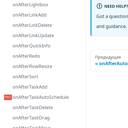
onAfterLightbox
NEED HELP
onAfterLinkAdd
Got a questio
onAfterLinkDelete
and guidance. 
onAfterLinkUpdate
onAfterQuickInfo
onAfterRedo
Предыдущая
onAfterAuto
onAfterRowResize
onAfterSort
onAfterTaskAdd
onAfterTaskAutoSchedule
onAfterTaskDelete
onAfterTaskDrag