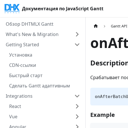
Документация по JavaScript Gantt
Обзор DHTMLX Gantt
Gantt API
What's New & Migration
onAf
Getting Started
Установка
Descriptio
CDN-ссылки
Быстрый старт
Срабатывает по
Сделать Gantt адаптивным
Integrations
onAfterBatch
React
Example
Vue
Angular