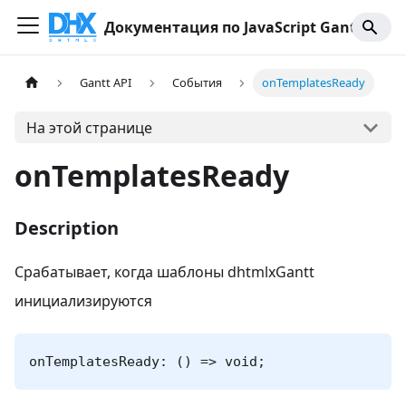
Документация по JavaScript Gantt
Gantt API
События
onTemplatesReady
На этой странице
onTemplatesReady
Description
Срабатывает, когда шаблоны dhtmlxGantt
инициализируются
onTemplatesReady: () => void;