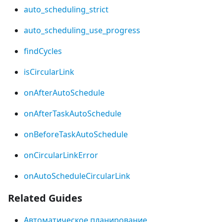
auto_scheduling_strict
auto_scheduling_use_progress
findCycles
isCircularLink
onAfterAutoSchedule
onAfterTaskAutoSchedule
onBeforeTaskAutoSchedule
onCircularLinkError
onAutoScheduleCircularLink
Related Guides
Автоматическое планирование