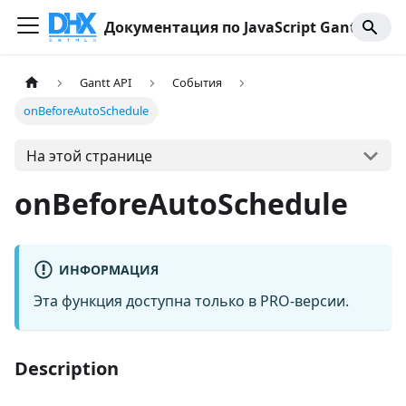
Документация по JavaScript Gantt
Gantt API
События
onBeforeAutoSchedule
На этой странице
onBeforeAutoSchedule
ИНФОРМАЦИЯ
Эта функция доступна только в PRO-версии.
Description