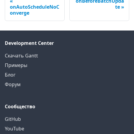
onBeforeBatchUpda
onAutoScheduleNoC
te
onverge
Development Center
Скачать Gantt
Примеры
Блог
Форум
Сообщество
GitHub
YouTube