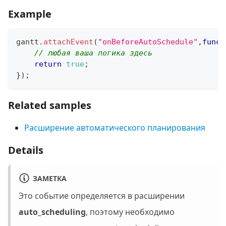
Example
gantt
.
attachEvent
(
"onBeforeAutoSchedule"
,
funct
// любая ваша логика здесь
return
true
;
}
)
;
Related samples
Расширение автоматического планирования
Details
ЗАМЕТКА
Это событие определяется в расширении
auto_scheduling
, поэтому необходимо