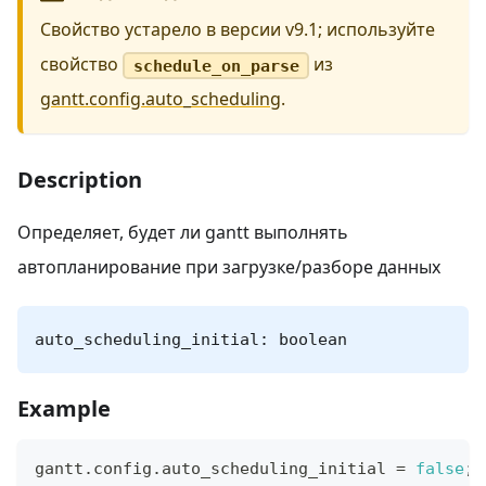
Свойство устарело в версии v9.1; используйте
свойство
из
schedule_on_parse
gantt.config.auto_scheduling
.
Description
Определяет, будет ли gantt выполнять
автопланирование при загрузке/разборе данных
auto_scheduling_initial: boolean
Example
gantt
.
config
.
auto_scheduling_initial
=
false
;