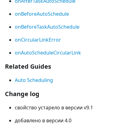
onAfterTaskAutoSchedule
onBeforeAutoSchedule
onBeforeTaskAutoSchedule
onCircularLinkError
onAutoScheduleCircularLink
Related Guides
Auto Scheduling
Change log
свойство устарело в версии v9.1
добавлено в версии 4.0