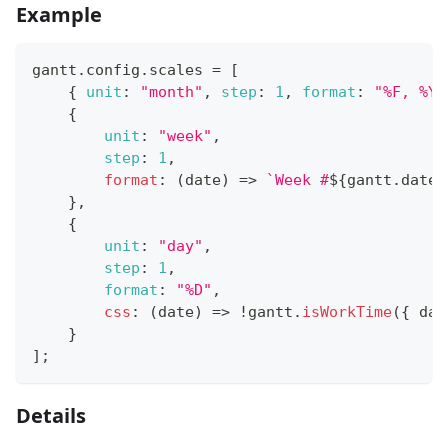
Example
gantt
.
config
.
scales
=
[
{
unit
:
"month"
,
step
:
1
,
format
:
"%F, %Y"
{
unit
:
"week"
,
step
:
1
,
format
:
(
date
)
=>
`
Week #
${
gantt
.
date
.
}
,
{
unit
:
"day"
,
step
:
1
,
format
:
"%D"
,
css
:
(
date
)
=>
!
gantt
.
isWorkTime
(
{
 dat
}
]
;
Details