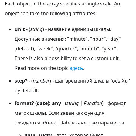
Each object in the array specifies a single scale. An
object can take the following attributes:
unit
- (
string
) - название единицы шкалы.
Доступные значения: "minute", "hour", "day"
(default), "week", "quarter", "month", "year".
There is also a possibility to set a custom unit.
Read more on the topic
здесь
.
step?
- (
number
) - шаг временной шкалы (ось X), 1
by default.
format? (date): any
- (
string | Function
) - формат
меток шкалы. Если задан как функция,
ожидается объект Date в качестве параметра.
date
- (
Date
) - дата, которая будет