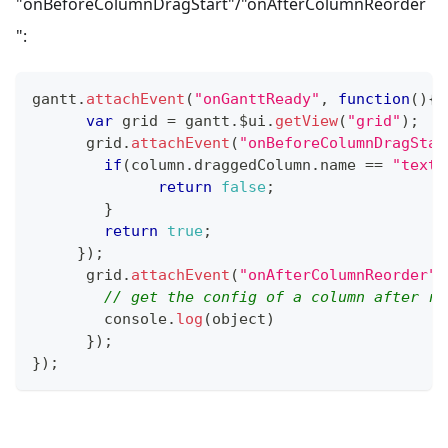
"onBeforeColumnDragStart"/"onAfterColumnReorder
":
gantt
.
attachEvent
(
"onGanttReady"
,
function
(
)
{
var
 grid 
=
 gantt
.
$ui
.
getView
(
"grid"
)
;
      grid
.
attachEvent
(
"onBeforeColumnDragStar
if
(
column
.
draggedColumn
.
name
==
"text"
return
false
;
}
return
true
;
}
)
;
      grid
.
attachEvent
(
"onAfterColumnReorder"
,
// get the config of a column after re
console
.
log
(
object
)
}
)
;
}
)
;