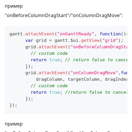
пример
"onBeforeColumnDragStart"/"onColumnDragMove":
gantt
.
attachEvent
(
"onGanttReady"
,
function
(
)
{
var
 grid 
=
 gantt
.
$ui
.
getView
(
"grid"
)
;
      grid
.
attachEvent
(
"onBeforeColumnDragStar
// custom code
return
true
;
// return false to cancel
}
)
;
      grid
.
attachEvent
(
"onColumnDragMove"
,
func
dragColumn
,
 targetColumn
,
 dragIndex
,
// custom code
return
true
;
//return false to cancel 
}
)
;
}
)
;
пример