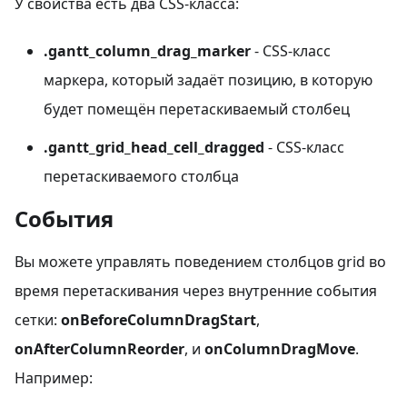
У свойства есть два CSS-класса:
.gantt_column_drag_marker
- CSS-класс
маркера, который задаёт позицию, в которую
будет помещён перетаскиваемый столбец
.gantt_grid_head_cell_dragged
- CSS-класс
перетаскиваемого столбца
События
Вы можете управлять поведением столбцов grid во
время перетаскивания через внутренние события
сетки:
onBeforeColumnDragStart
,
onAfterColumnReorder
, и
onColumnDragMove
.
Например: