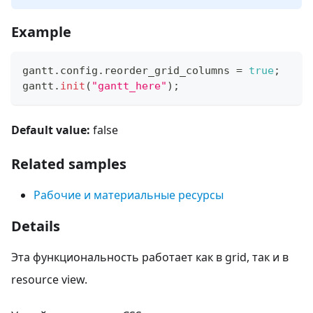
Example
gantt
.
config
.
reorder_grid_columns
=
true
;
gantt
.
init
(
"gantt_here"
)
;
Default value:
false
Related samples
Рабочие и материальные ресурсы
Details
Эта функциональность работает как в grid, так и в
resource view.